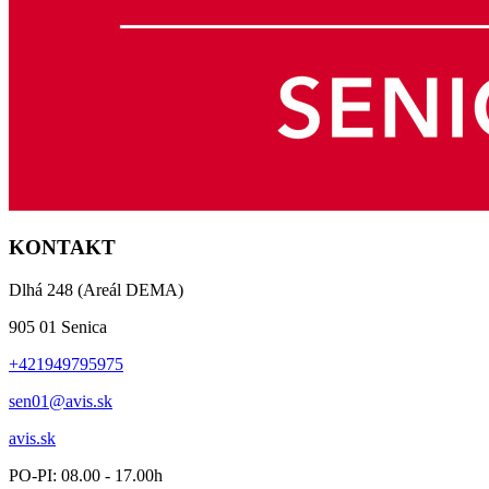
KONTAKT
Dlhá 248 (Areál DEMA)
905 01 Senica
+421949795975
sen01@avis.sk
avis.sk
PO-PI: 08.00 - 17.00h