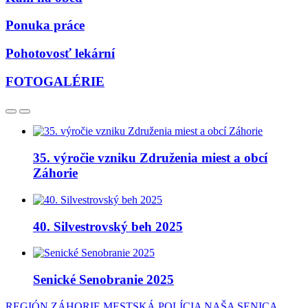
Ponuka práce
Pohotovosť lekární
FOTOGALÉRIE
35. výročie vzniku Združenia miest a obcí
Záhorie
40. Silvestrovský beh 2025
Senické Senobranie 2025
REGIÓN ZÁHORIE
MESTSKÁ POLÍCIA
NAŠA SENICA