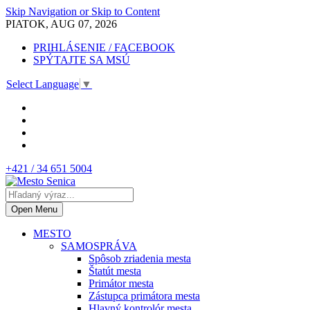
Skip Navigation or Skip to Content
PIATOK, AUG 07, 2026
PRIHLÁSENIE / FACEBOOK
SPÝTAJTE SA MSÚ
Select Language
▼
+421 / 34 651 5004
Open Menu
MESTO
SAMOSPRÁVA
Spôsob zriadenia mesta
Štatút mesta
Primátor mesta
Zástupca primátora mesta
Hlavný kontrolór mesta