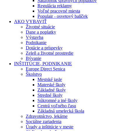
Sadzobník správnych poplatkov
Regulácia reklamy
Voľné pracovné miesta
Populair - osvetový balíček
AKO VYBAVIŤ
Životné situácie
Dane a poplatky
Výstavba
Podnikanie
Dotácie a príspevky
Zeleň a životné prostredie
Bývanie
INŠTITÚCIE, PODNIKANIE
Europe Direct Senica
Školstvo
Mestské jasle
Materské školy
Základné školy
Stredné školy
Súkromné a iné školy
Centrá voľného času
Základná umelecká škola
Zdravotníctvo, lekárne
Sociálne zariadenia
Úrady a inštitúcie v meste