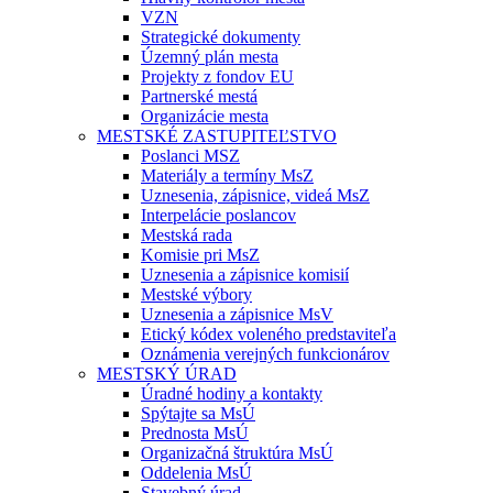
VZN
Strategické dokumenty
Územný plán mesta
Projekty z fondov EU
Partnerské mestá
Organizácie mesta
MESTSKÉ ZASTUPITEĽSTVO
Poslanci MSZ
Materiály a termíny MsZ
Uznesenia, zápisnice, videá MsZ
Interpelácie poslancov
Mestská rada
Komisie pri MsZ
Uznesenia a zápisnice komisií
Mestské výbory
Uznesenia a zápisnice MsV
Etický kódex voleného predstaviteľa
Oznámenia verejných funkcionárov
MESTSKÝ ÚRAD
Úradné hodiny a kontakty
Spýtajte sa MsÚ
Prednosta MsÚ
Organizačná štruktúra MsÚ
Oddelenia MsÚ
Stavebný úrad