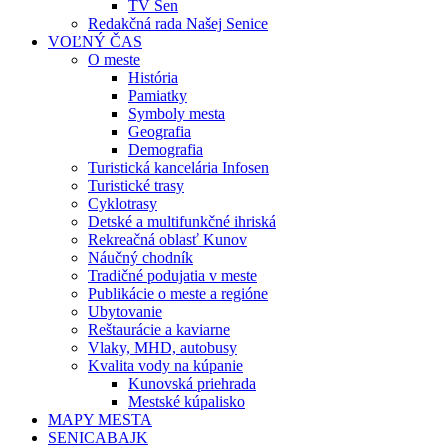
TV Sen
Redakčná rada Našej Senice
VOĽNÝ ČAS
O meste
História
Pamiatky
Symboly mesta
Geografia
Demografia
Turistická kancelária Infosen
Turistické trasy
Cyklotrasy
Detské a multifunkčné ihriská
Rekreačná oblasť Kunov
Náučný chodník
Tradičné podujatia v meste
Publikácie o meste a regióne
Ubytovanie
Reštaurácie a kaviarne
Vlaky, MHD, autobusy
Kvalita vody na kúpanie
Kunovská priehrada
Mestské kúpalisko
MAPY MESTA
SENICABAJK