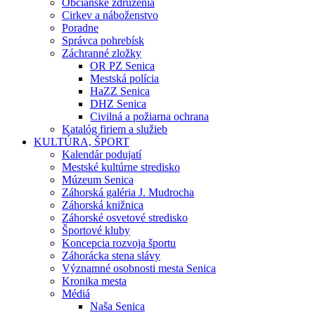
Občianske združenia
Cirkev a náboženstvo
Poradne
Správca pohrebísk
Záchranné zložky
OR PZ Senica
Mestská polícia
HaZZ Senica
DHZ Senica
Civilná a požiarna ochrana
Katalóg firiem a služieb
KULTÚRA, ŠPORT
Kalendár podujatí
Mestské kultúrne stredisko
Múzeum Senica
Záhorská galéria J. Mudrocha
Záhorská knižnica
Záhorské osvetové stredisko
Športové kluby
Koncepcia rozvoja športu
Záhorácka stena slávy
Významné osobnosti mesta Senica
Kronika mesta
Médiá
Naša Senica