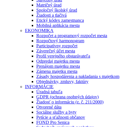
Matričný úrad
Spoločný školský úrad
Žiadosti a tlačivá
Etický kódex zamestnanca
Mobilná aplikácia mesta
EKONOMIKA
Rozpočet a programový rozpočet mesta
Rozpočtový harmonogram
Participatívny rozpočet
Záverečný účet mesta
Profil verejného obstarávateľa
Odpredaj majetku mesta
Prenájom majetku mesta
Zámena majetku mesta
Zásady hospodárenia a nakladania s majetkom
Objednávky, zmluvy, faktúry
INFORMÁCIE
Úradná tabuľa
GDPR (ochrana osobných údajov)
Žiadosť o informáciu (z. č. 211/2000)
Otvorené dáta
Sociálne služby a byty
Petície a sťažnosti občanov
FOND Pro Senica