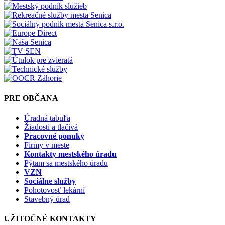
PRE OBČANA
Úradná tabuľa
Žiadosti a tlačivá
Pracovné ponuky
Firmy v meste
Kontakty mestského úradu
Pýtam sa mestského úradu
VZN
Sociálne služby
Pohotovosť lekární
Stavebný úrad
UŽITOČNÉ KONTAKTY