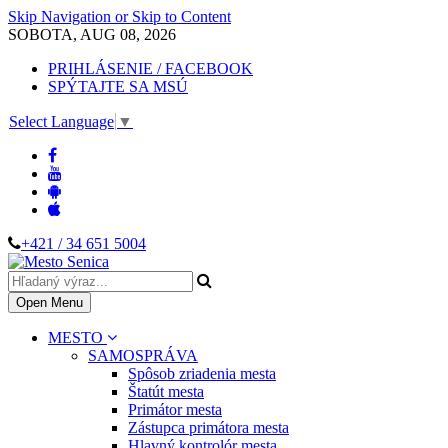
Skip Navigation or Skip to Content
SOBOTA, AUG 08, 2026
PRIHLÁSENIE / FACEBOOK
SPÝTAJTE SA MSÚ
Select Language
▼
+421 / 34 651 5004
Open Menu
MESTO
SAMOSPRÁVA
Spôsob zriadenia mesta
Štatút mesta
Primátor mesta
Zástupca primátora mesta
Hlavný kontrolór mesta