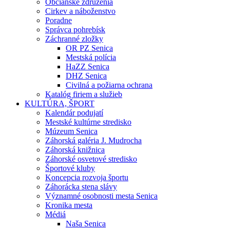
Občianske združenia
Cirkev a náboženstvo
Poradne
Správca pohrebísk
Záchranné zložky
OR PZ Senica
Mestská polícia
HaZZ Senica
DHZ Senica
Civilná a požiarna ochrana
Katalóg firiem a služieb
KULTÚRA, ŠPORT
Kalendár podujatí
Mestské kultúrne stredisko
Múzeum Senica
Záhorská galéria J. Mudrocha
Záhorská knižnica
Záhorské osvetové stredisko
Športové kluby
Koncepcia rozvoja športu
Záhorácka stena slávy
Významné osobnosti mesta Senica
Kronika mesta
Médiá
Naša Senica