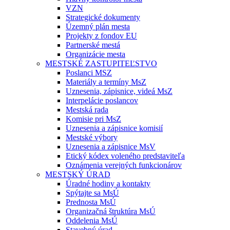
VZN
Strategické dokumenty
Územný plán mesta
Projekty z fondov EU
Partnerské mestá
Organizácie mesta
MESTSKÉ ZASTUPITEĽSTVO
Poslanci MSZ
Materiály a termíny MsZ
Uznesenia, zápisnice, videá MsZ
Interpelácie poslancov
Mestská rada
Komisie pri MsZ
Uznesenia a zápisnice komisií
Mestské výbory
Uznesenia a zápisnice MsV
Etický kódex voleného predstaviteľa
Oznámenia verejných funkcionárov
MESTSKÝ ÚRAD
Úradné hodiny a kontakty
Spýtajte sa MsÚ
Prednosta MsÚ
Organizačná štruktúra MsÚ
Oddelenia MsÚ
Stavebný úrad