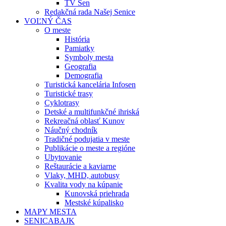
TV Sen
Redakčná rada Našej Senice
VOĽNÝ ČAS
O meste
História
Pamiatky
Symboly mesta
Geografia
Demografia
Turistická kancelária Infosen
Turistické trasy
Cyklotrasy
Detské a multifunkčné ihriská
Rekreačná oblasť Kunov
Náučný chodník
Tradičné podujatia v meste
Publikácie o meste a regióne
Ubytovanie
Reštaurácie a kaviarne
Vlaky, MHD, autobusy
Kvalita vody na kúpanie
Kunovská priehrada
Mestské kúpalisko
MAPY MESTA
SENICABAJK