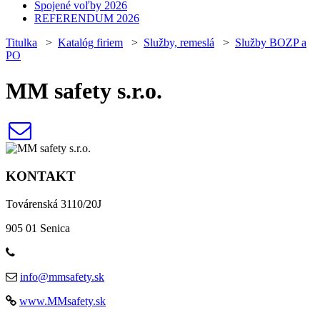
Spojené voľby 2026
REFERENDUM 2026
Titulka
>
Katalóg firiem
>
Služby, remeslá
>
Služby BOZP a
PO
MM safety s.r.o.
KONTAKT
Továrenská 3110/20J
905 01 Senica
info@mmsafety.sk
www.MMsafety.sk