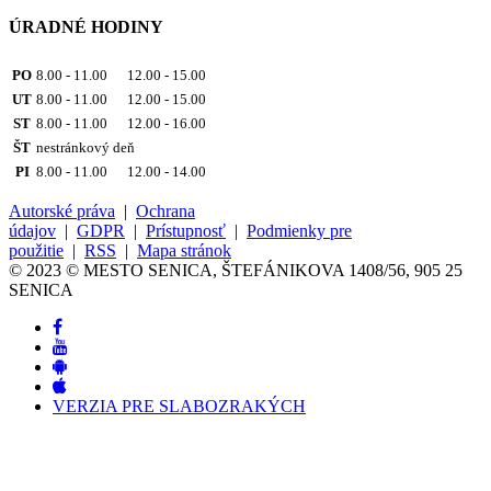
ÚRADNÉ HODINY
PO
8.00 - 11.00 12.00 - 15.00
UT
8.00 - 11.00 12.00 - 15.00
ST
8.00 - 11.00 12.00 - 16.00
ŠT
nestránkový deň
PI
8.00 - 11.00 12.00 - 14.00
Autorské práva
|
Ochrana
údajov
|
GDPR
|
Prístupnosť
|
Podmienky pre
použitie
|
RSS
|
Mapa stránok
© 2023 © MESTO SENICA, ŠTEFÁNIKOVA 1408/56, 905 25
SENICA
VERZIA PRE SLABOZRAKÝCH