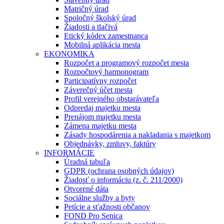
Matričný úrad
Spoločný školský úrad
Žiadosti a tlačivá
Etický kódex zamestnanca
Mobilná aplikácia mesta
EKONOMIKA
Rozpočet a programový rozpočet mesta
Rozpočtový harmonogram
Participatívny rozpočet
Záverečný účet mesta
Profil verejného obstarávateľa
Odpredaj majetku mesta
Prenájom majetku mesta
Zámena majetku mesta
Zásady hospodárenia a nakladania s majetkom
Objednávky, zmluvy, faktúry
INFORMÁCIE
Úradná tabuľa
GDPR (ochrana osobných údajov)
Žiadosť o informáciu (z. č. 211/2000)
Otvorené dáta
Sociálne služby a byty
Petície a sťažnosti občanov
FOND Pro Senica