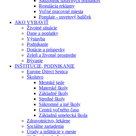
Sadzobník správnych poplatkov
Regulácia reklamy
Voľné pracovné miesta
Populair - osvetový balíček
AKO VYBAVIŤ
Životné situácie
Dane a poplatky
Výstavba
Podnikanie
Dotácie a príspevky
Zeleň a životné prostredie
Bývanie
INŠTITÚCIE, PODNIKANIE
Europe Direct Senica
Školstvo
Mestské jasle
Materské školy
Základné školy
Stredné školy
Súkromné a iné školy
Centrá voľného času
Základná umelecká škola
Zdravotníctvo, lekárne
Sociálne zariadenia
Úrady a inštitúcie v meste