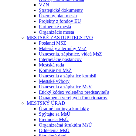
VZN
Strategické dokumenty
Územný plán mesta
Projekty z fondov EU
Partnerské mestá
Organizácie mesta
MESTSKÉ ZASTUPITEĽSTVO
Poslanci MSZ
Materiály a termíny MsZ
Uznesenia, zápisnice, videá MsZ
Interpelácie poslancov
Mestská rada
Komisie pri MsZ
Uznesenia a zápisnice komisií
Mestské výbory
Uznesenia a zápisnice MsV
Etický kódex voleného predstaviteľa
Oznámenia verejných funkcionárov
MESTSKÝ ÚRAD
Úradné hodiny a kontakty
Spýtajte sa MsÚ
Prednosta MsÚ
Organizačná štruktúra MsÚ
Oddelenia MsÚ
Stavebný úrad