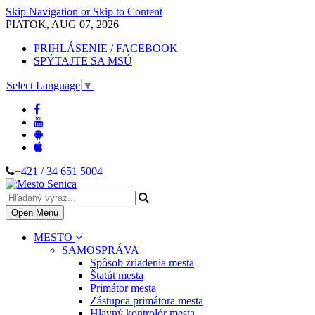
Skip Navigation or Skip to Content
PIATOK, AUG 07, 2026
PRIHLÁSENIE / FACEBOOK
SPÝTAJTE SA MSÚ
Select Language
▼
+421 / 34 651 5004
Open Menu
MESTO
SAMOSPRÁVA
Spôsob zriadenia mesta
Štatút mesta
Primátor mesta
Zástupca primátora mesta
Hlavný kontrolór mesta