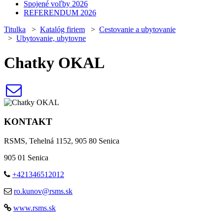
Spojené voľby 2026
REFERENDUM 2026
Titulka
>
Katalóg firiem
>
Cestovanie a ubytovanie
>
Ubytovanie, ubytovne
Chatky OKAL
KONTAKT
RSMS, Tehelná 1152, 905 80 Senica
905 01 Senica
+421346512012
ro.kunov@rsms.sk
www.rsms.sk