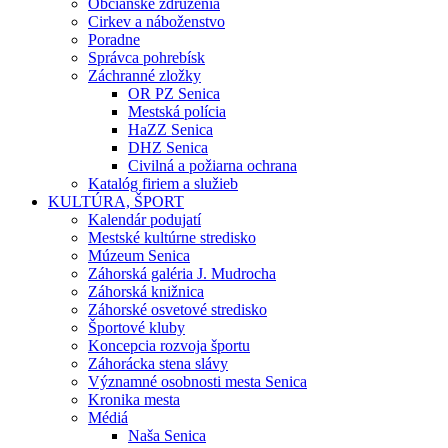
Občianske združenia
Cirkev a náboženstvo
Poradne
Správca pohrebísk
Záchranné zložky
OR PZ Senica
Mestská polícia
HaZZ Senica
DHZ Senica
Civilná a požiarna ochrana
Katalóg firiem a služieb
KULTÚRA, ŠPORT
Kalendár podujatí
Mestské kultúrne stredisko
Múzeum Senica
Záhorská galéria J. Mudrocha
Záhorská knižnica
Záhorské osvetové stredisko
Športové kluby
Koncepcia rozvoja športu
Záhorácka stena slávy
Významné osobnosti mesta Senica
Kronika mesta
Médiá
Naša Senica