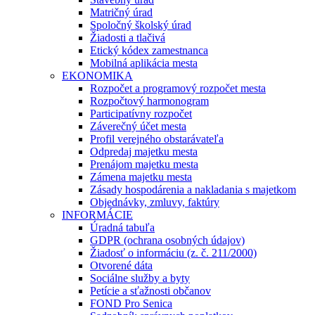
Matričný úrad
Spoločný školský úrad
Žiadosti a tlačivá
Etický kódex zamestnanca
Mobilná aplikácia mesta
EKONOMIKA
Rozpočet a programový rozpočet mesta
Rozpočtový harmonogram
Participatívny rozpočet
Záverečný účet mesta
Profil verejného obstarávateľa
Odpredaj majetku mesta
Prenájom majetku mesta
Zámena majetku mesta
Zásady hospodárenia a nakladania s majetkom
Objednávky, zmluvy, faktúry
INFORMÁCIE
Úradná tabuľa
GDPR (ochrana osobných údajov)
Žiadosť o informáciu (z. č. 211/2000)
Otvorené dáta
Sociálne služby a byty
Petície a sťažnosti občanov
FOND Pro Senica