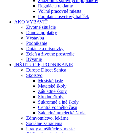
Sadzobník správnych poplatkov
Regulácia reklamy
Voľné pracovné miesta
Populair - osvetový balíček
AKO VYBAVIŤ
Životné situácie
Dane a poplatky
Výstavba
Podnikanie
Dotácie a príspevky
Zeleň a životné prostredie
Bývanie
INŠTITÚCIE, PODNIKANIE
Europe Direct Senica
Školstvo
Mestské jasle
Materské školy
Základné školy
Stredné školy
Súkromné a iné školy
Centrá voľného času
Základná umelecká škola
Zdravotníctvo, lekárne
Sociálne zariadenia
Úrady a inštitúcie v meste