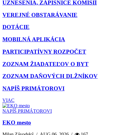
UZNESENIA, ZÁPISNICE KOMISIÍ
VEREJNÉ OBSTARÁVANIE
DOTÁCIE
MOBILNÁ APLIKÁCIA
PARTICIPATÍVNY ROZPOČET
ZOZNAM ŽIADATEĽOV O BYT
ZOZNAM DAŇOVÝCH DLŽNÍKOV
NAPÍŠ PRIMÁTOROVI
VIAC
NAPÍŠ PRIMÁTOROVI
EKO mesto
Milan Závodský
/
AUG 06, 2026
/
167