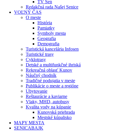
TV Sen
Redakčná rada Našej Senice
VOĽNÝ ČAS
O meste
História
Pamiatky
Symboly mesta
Geografia
Demografia
Turistická kancelária Infosen
Turistické trasy
Cyklotrasy
Detské a multifunkčné ihriská
Rekreačná oblasť Kunov
Náučný chodník
Tradičné podujatia v meste
Publikácie o meste a regióne
Ubytovanie
Reštaurácie a kaviarne
Vlaky, MHD, autobusy
Kvalita vody na kúpanie
Kunovská priehrada
Mestské kúpalisko
MAPY MESTA
SENICABAJK