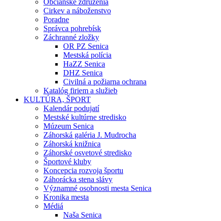
Občianske združenia
Cirkev a náboženstvo
Poradne
Správca pohrebísk
Záchranné zložky
OR PZ Senica
Mestská polícia
HaZZ Senica
DHZ Senica
Civilná a požiarna ochrana
Katalóg firiem a služieb
KULTÚRA, ŠPORT
Kalendár podujatí
Mestské kultúrne stredisko
Múzeum Senica
Záhorská galéria J. Mudrocha
Záhorská knižnica
Záhorské osvetové stredisko
Športové kluby
Koncepcia rozvoja športu
Záhorácka stena slávy
Významné osobnosti mesta Senica
Kronika mesta
Médiá
Naša Senica