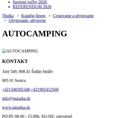
Spojené voľby 2026
REFERENDUM 2026
Titulka
>
Katalóg firiem
>
Cestovanie a ubytovanie
>
Ubytovanie, ubytovne
AUTOCAMPING
KONTAKT
Alej 549, 908 41 Šaštín Stráže
905 01 Senica
+421346592348,+421905412568
info@gazarka.sk
www.gazarka.sk
PO-PI: 08.00 - 15.00h, SO-NE: zatvorené