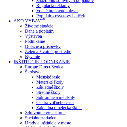
Sadzobník správnych poplatkov
Regulácia reklamy
Voľné pracovné miesta
Populair - osvetový balíček
AKO VYBAVIŤ
Životné situácie
Dane a poplatky
Výstavba
Podnikanie
Dotácie a príspevky
Zeleň a životné prostredie
Bývanie
INŠTITÚCIE, PODNIKANIE
Europe Direct Senica
Školstvo
Mestské jasle
Materské školy
Základné školy
Stredné školy
Súkromné a iné školy
Centrá voľného času
Základná umelecká škola
Zdravotníctvo, lekárne
Sociálne zariadenia
Úrady a inštitúcie v meste