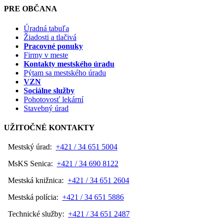
PRE OBČANA
Úradná tabuľa
Žiadosti a tlačivá
Pracovné ponuky
Firmy v meste
Kontakty mestského úradu
Pýtam sa mestského úradu
VZN
Sociálne služby
Pohotovosť lekární
Stavebný úrad
UŽITOČNÉ KONTAKTY
Mestský úrad:
+421 / 34 651 5004
MsKS Senica:
+421 / 34 690 8122
Mestská knižnica:
+421 / 34 651 2604
Mestská polícia:
+421 / 34 651 5886
Technické služby:
+421 / 34 651 2487