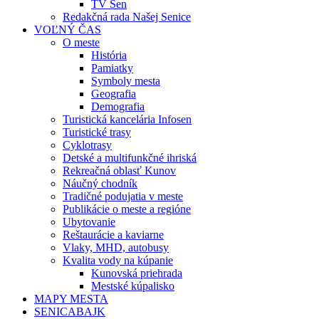
TV Sen
Redakčná rada Našej Senice
VOĽNÝ ČAS
O meste
História
Pamiatky
Symboly mesta
Geografia
Demografia
Turistická kancelária Infosen
Turistické trasy
Cyklotrasy
Detské a multifunkčné ihriská
Rekreačná oblasť Kunov
Náučný chodník
Tradičné podujatia v meste
Publikácie o meste a regióne
Ubytovanie
Reštaurácie a kaviarne
Vlaky, MHD, autobusy
Kvalita vody na kúpanie
Kunovská priehrada
Mestské kúpalisko
MAPY MESTA
SENICABAJK