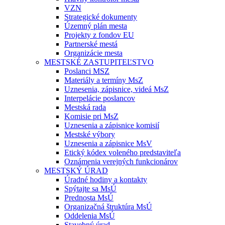
VZN
Strategické dokumenty
Územný plán mesta
Projekty z fondov EU
Partnerské mestá
Organizácie mesta
MESTSKÉ ZASTUPITEĽSTVO
Poslanci MSZ
Materiály a termíny MsZ
Uznesenia, zápisnice, videá MsZ
Interpelácie poslancov
Mestská rada
Komisie pri MsZ
Uznesenia a zápisnice komisií
Mestské výbory
Uznesenia a zápisnice MsV
Etický kódex voleného predstaviteľa
Oznámenia verejných funkcionárov
MESTSKÝ ÚRAD
Úradné hodiny a kontakty
Spýtajte sa MsÚ
Prednosta MsÚ
Organizačná štruktúra MsÚ
Oddelenia MsÚ
Stavebný úrad