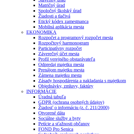
Matričný úrad
Spoločný školský úrad
Žiadosti a tlačivá
Etický kódex zamestnanca
Mobilná aplikácia mesta
EKONOMIKA
Rozpočet a programový rozpočet mesta
Rozpočtový harmonogram
Participatívny rozpočet
Záverečný účet mesta
Profil verejného obstarávateľa
Odpredaj majetku mesta
Prenájom majetku mesta
Zámena majetku mesta
Zásady hospodárenia a nakladania s majetkom
Objednávky, zmluvy, faktúry
INFORMÁCIE
Úradná tabuľa
GDPR (ochrana osobných údajov)
Žiadosť o informáciu (z. č. 211/2000)
Otvorené dáta
Sociálne služby a byty
Petície a sťažnosti občanov
FOND Pro Senica