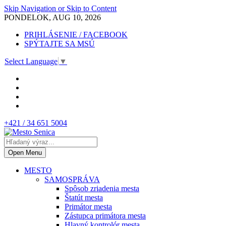
Skip Navigation or Skip to Content
PONDELOK, AUG 10, 2026
PRIHLÁSENIE / FACEBOOK
SPÝTAJTE SA MSÚ
Select Language
▼
+421 / 34 651 5004
Open Menu
MESTO
SAMOSPRÁVA
Spôsob zriadenia mesta
Štatút mesta
Primátor mesta
Zástupca primátora mesta
Hlavný kontrolór mesta