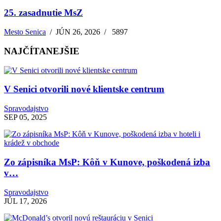
25. zasadnutie MsZ
Mesto Senica
/
JÚN 26, 2026
/
5897
NAJČÍTANEJŠIE
V Senici otvorili nové klientske centrum
Spravodajstvo
SEP 05, 2025
Zo zápisníka MsP: Kôň v Kunove, poškodená izba
v…
Spravodajstvo
JÚL 17, 2026