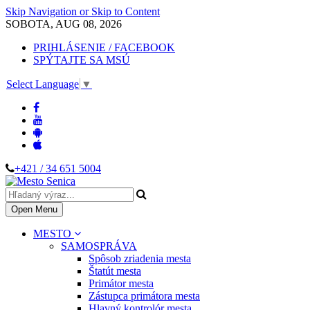
Skip Navigation or Skip to Content
SOBOTA, AUG 08, 2026
PRIHLÁSENIE / FACEBOOK
SPÝTAJTE SA MSÚ
Select Language
▼
+421 / 34 651 5004
Open Menu
MESTO
SAMOSPRÁVA
Spôsob zriadenia mesta
Štatút mesta
Primátor mesta
Zástupca primátora mesta
Hlavný kontrolór mesta