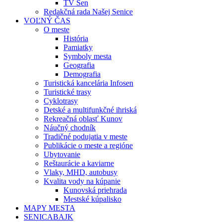
TV Sen
Redakčná rada Našej Senice
VOĽNÝ ČAS
O meste
História
Pamiatky
Symboly mesta
Geografia
Demografia
Turistická kancelária Infosen
Turistické trasy
Cyklotrasy
Detské a multifunkčné ihriská
Rekreačná oblasť Kunov
Náučný chodník
Tradičné podujatia v meste
Publikácie o meste a regióne
Ubytovanie
Reštaurácie a kaviarne
Vlaky, MHD, autobusy
Kvalita vody na kúpanie
Kunovská priehrada
Mestské kúpalisko
MAPY MESTA
SENICABAJK