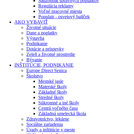
Sadzobník správnych poplatkov
Regulácia reklamy
Voľné pracovné miesta
Populair - osvetový balíček
AKO VYBAVIŤ
Životné situácie
Dane a poplatky
Výstavba
Podnikanie
Dotácie a príspevky
Zeleň a životné prostredie
Bývanie
INŠTITÚCIE, PODNIKANIE
Europe Direct Senica
Školstvo
Mestské jasle
Materské školy
Základné školy
Stredné školy
Súkromné a iné školy
Centrá voľného času
Základná umelecká škola
Zdravotníctvo, lekárne
Sociálne zariadenia
Úrady a inštitúcie v meste