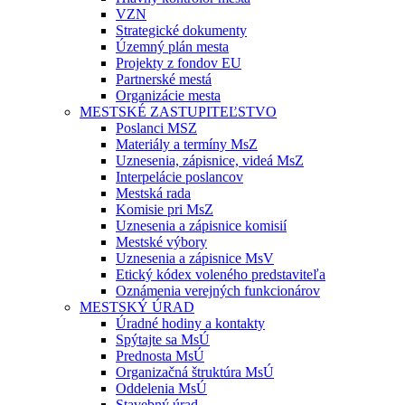
VZN
Strategické dokumenty
Územný plán mesta
Projekty z fondov EU
Partnerské mestá
Organizácie mesta
MESTSKÉ ZASTUPITEĽSTVO
Poslanci MSZ
Materiály a termíny MsZ
Uznesenia, zápisnice, videá MsZ
Interpelácie poslancov
Mestská rada
Komisie pri MsZ
Uznesenia a zápisnice komisií
Mestské výbory
Uznesenia a zápisnice MsV
Etický kódex voleného predstaviteľa
Oznámenia verejných funkcionárov
MESTSKÝ ÚRAD
Úradné hodiny a kontakty
Spýtajte sa MsÚ
Prednosta MsÚ
Organizačná štruktúra MsÚ
Oddelenia MsÚ
Stavebný úrad