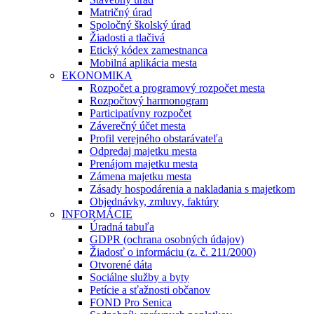
Matričný úrad
Spoločný školský úrad
Žiadosti a tlačivá
Etický kódex zamestnanca
Mobilná aplikácia mesta
EKONOMIKA
Rozpočet a programový rozpočet mesta
Rozpočtový harmonogram
Participatívny rozpočet
Záverečný účet mesta
Profil verejného obstarávateľa
Odpredaj majetku mesta
Prenájom majetku mesta
Zámena majetku mesta
Zásady hospodárenia a nakladania s majetkom
Objednávky, zmluvy, faktúry
INFORMÁCIE
Úradná tabuľa
GDPR (ochrana osobných údajov)
Žiadosť o informáciu (z. č. 211/2000)
Otvorené dáta
Sociálne služby a byty
Petície a sťažnosti občanov
FOND Pro Senica