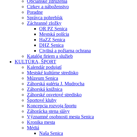
Občianske združenia
Cirkev a náboženstvo
Poradne
Správca pohrebísk
Záchranné zložky
OR PZ Senica
Mestská polícia
HaZZ Senica
DHZ Senica
Civilná a požiarna ochrana
Katalóg firiem a služieb
KULTÚRA, ŠPORT
Kalendár podujatí
Mestské kultúrne stredisko
Múzeum Senica
Záhorská galéria J. Mudrocha
Záhorská knižnica
Záhorské osvetové stredisko
Športové kluby
Koncepcia rozvoja športu
Záhorácka stena slávy
Významné osobnosti mesta Senica
Kronika mesta
Médiá
Naša Senica