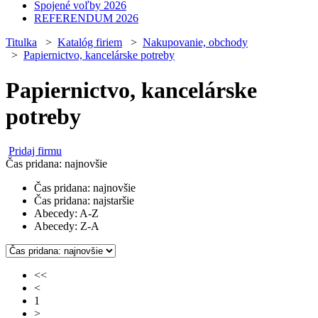
Spojené voľby 2026
REFERENDUM 2026
Titulka
>
Katalóg firiem
>
Nakupovanie, obchody
>
Papiernictvo, kancelárske potreby
Papiernictvo, kancelárske
potreby
Pridaj firmu
Čas pridana: najnovšie
Čas pridana: najnovšie
Čas pridana: najstaršie
Abecedy: A-Z
Abecedy: Z-A
<<
<
1
>