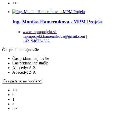
>>
Ing. Monika Hamerníkova - MPM Projekt
www.mpmprojekt.sk
|
mpmprojekt.hamernikova@gmail.com
|
+421948224382
Čas pridana: najnovšie
Čas pridana: najnovšie
Čas pridana: najstaršie
Abecedy: A-Z
Abecedy: Z-A
<<
<
1
>
>>