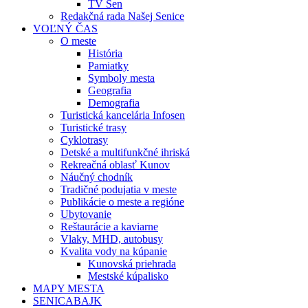
TV Sen
Redakčná rada Našej Senice
VOĽNÝ ČAS
O meste
História
Pamiatky
Symboly mesta
Geografia
Demografia
Turistická kancelária Infosen
Turistické trasy
Cyklotrasy
Detské a multifunkčné ihriská
Rekreačná oblasť Kunov
Náučný chodník
Tradičné podujatia v meste
Publikácie o meste a regióne
Ubytovanie
Reštaurácie a kaviarne
Vlaky, MHD, autobusy
Kvalita vody na kúpanie
Kunovská priehrada
Mestské kúpalisko
MAPY MESTA
SENICABAJK