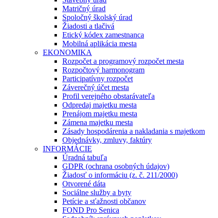
Matričný úrad
Spoločný školský úrad
Žiadosti a tlačivá
Etický kódex zamestnanca
Mobilná aplikácia mesta
EKONOMIKA
Rozpočet a programový rozpočet mesta
Rozpočtový harmonogram
Participatívny rozpočet
Záverečný účet mesta
Profil verejného obstarávateľa
Odpredaj majetku mesta
Prenájom majetku mesta
Zámena majetku mesta
Zásady hospodárenia a nakladania s majetkom
Objednávky, zmluvy, faktúry
INFORMÁCIE
Úradná tabuľa
GDPR (ochrana osobných údajov)
Žiadosť o informáciu (z. č. 211/2000)
Otvorené dáta
Sociálne služby a byty
Petície a sťažnosti občanov
FOND Pro Senica