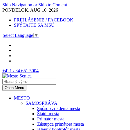
Skip Navigation or Skip to Content
PONDELOK, AUG 10, 2026
PRIHLÁSENIE / FACEBOOK
SPÝTAJTE SA MSÚ
Select Language
▼
+421 / 34 651 5004
Open Menu
MESTO
SAMOSPRÁVA
Spôsob zriadenia mesta
Štatút mesta
Primátor mesta
Zástupca primátora mesta
Hlavný kontrolór mesta