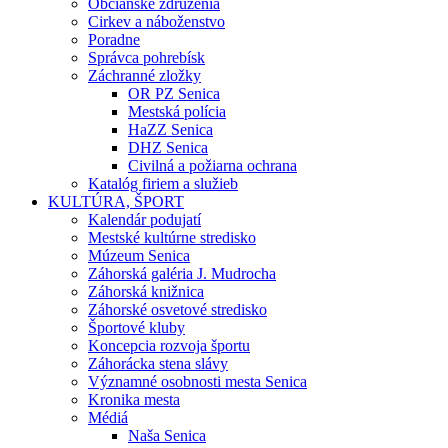
Občianske združenia
Cirkev a náboženstvo
Poradne
Správca pohrebísk
Záchranné zložky
OR PZ Senica
Mestská polícia
HaZZ Senica
DHZ Senica
Civilná a požiarna ochrana
Katalóg firiem a služieb
KULTÚRA, ŠPORT
Kalendár podujatí
Mestské kultúrne stredisko
Múzeum Senica
Záhorská galéria J. Mudrocha
Záhorská knižnica
Záhorské osvetové stredisko
Športové kluby
Koncepcia rozvoja športu
Záhorácka stena slávy
Významné osobnosti mesta Senica
Kronika mesta
Médiá
Naša Senica