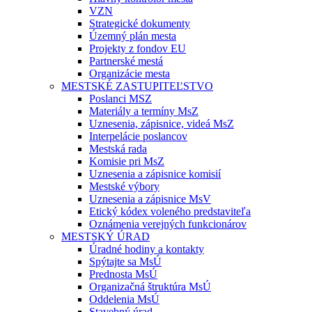
VZN
Strategické dokumenty
Územný plán mesta
Projekty z fondov EU
Partnerské mestá
Organizácie mesta
MESTSKÉ ZASTUPITEĽSTVO
Poslanci MSZ
Materiály a termíny MsZ
Uznesenia, zápisnice, videá MsZ
Interpelácie poslancov
Mestská rada
Komisie pri MsZ
Uznesenia a zápisnice komisií
Mestské výbory
Uznesenia a zápisnice MsV
Etický kódex voleného predstaviteľa
Oznámenia verejných funkcionárov
MESTSKÝ ÚRAD
Úradné hodiny a kontakty
Spýtajte sa MsÚ
Prednosta MsÚ
Organizačná štruktúra MsÚ
Oddelenia MsÚ
Stavebný úrad