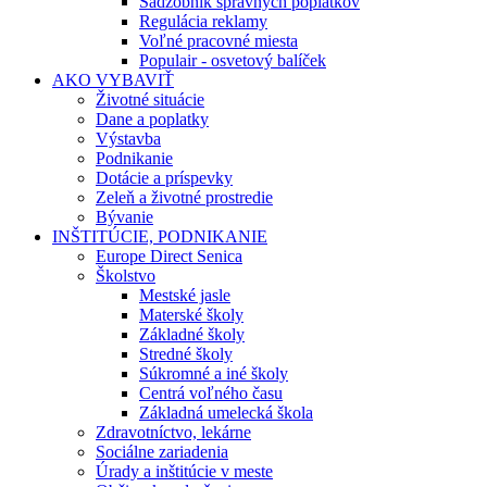
Sadzobník správnych poplatkov
Regulácia reklamy
Voľné pracovné miesta
Populair - osvetový balíček
AKO VYBAVIŤ
Životné situácie
Dane a poplatky
Výstavba
Podnikanie
Dotácie a príspevky
Zeleň a životné prostredie
Bývanie
INŠTITÚCIE, PODNIKANIE
Europe Direct Senica
Školstvo
Mestské jasle
Materské školy
Základné školy
Stredné školy
Súkromné a iné školy
Centrá voľného času
Základná umelecká škola
Zdravotníctvo, lekárne
Sociálne zariadenia
Úrady a inštitúcie v meste