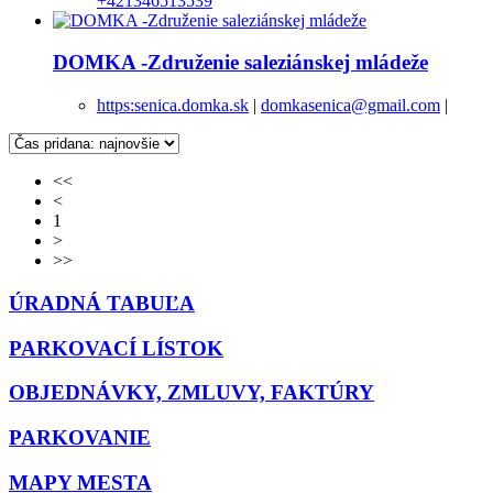
+421346513539
DOMKA -Združenie saleziánskej mládeže
https:senica.domka.sk
|
domkasenica@gmail.com
|
<<
<
1
>
>>
ÚRADNÁ TABUĽA
PARKOVACÍ LÍSTOK
OBJEDNÁVKY, ZMLUVY, FAKTÚRY
PARKOVANIE
MAPY MESTA