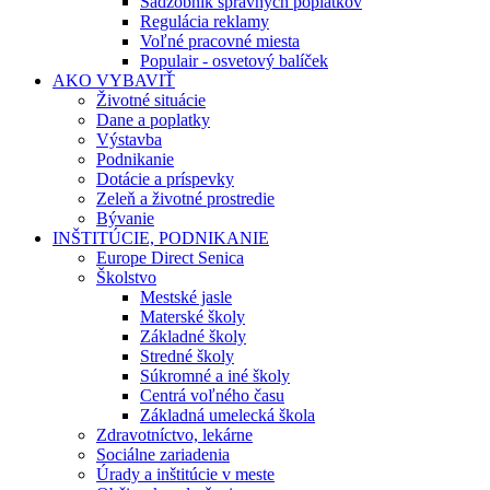
Sadzobník správnych poplatkov
Regulácia reklamy
Voľné pracovné miesta
Populair - osvetový balíček
AKO VYBAVIŤ
Životné situácie
Dane a poplatky
Výstavba
Podnikanie
Dotácie a príspevky
Zeleň a životné prostredie
Bývanie
INŠTITÚCIE, PODNIKANIE
Europe Direct Senica
Školstvo
Mestské jasle
Materské školy
Základné školy
Stredné školy
Súkromné a iné školy
Centrá voľného času
Základná umelecká škola
Zdravotníctvo, lekárne
Sociálne zariadenia
Úrady a inštitúcie v meste