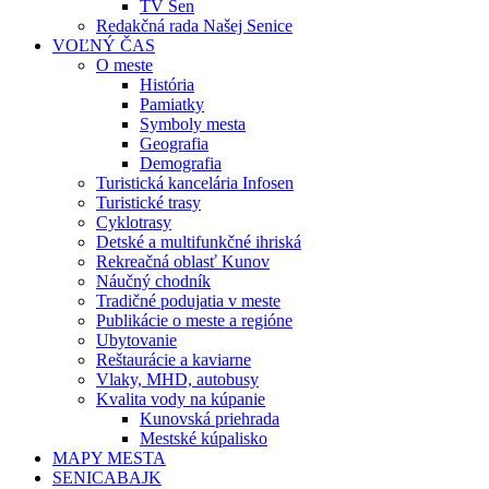
TV Sen
Redakčná rada Našej Senice
VOĽNÝ ČAS
O meste
História
Pamiatky
Symboly mesta
Geografia
Demografia
Turistická kancelária Infosen
Turistické trasy
Cyklotrasy
Detské a multifunkčné ihriská
Rekreačná oblasť Kunov
Náučný chodník
Tradičné podujatia v meste
Publikácie o meste a regióne
Ubytovanie
Reštaurácie a kaviarne
Vlaky, MHD, autobusy
Kvalita vody na kúpanie
Kunovská priehrada
Mestské kúpalisko
MAPY MESTA
SENICABAJK