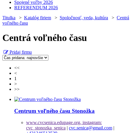
Spojené voľby 2026
REFERENDUM 2026
Titulka
>
Katalóg firiem
>
Spoločnosť, veda, kultúra
>
Centrá
voľného času
Centrá voľného času
Pridaj firmu
<<
<
1
>
>>
Centrum voľného času Stonožka
www.cvcsenica.edupage.org, instagram:
cvc_stonozka_senica
|
cvc.senica@gmail.com
|