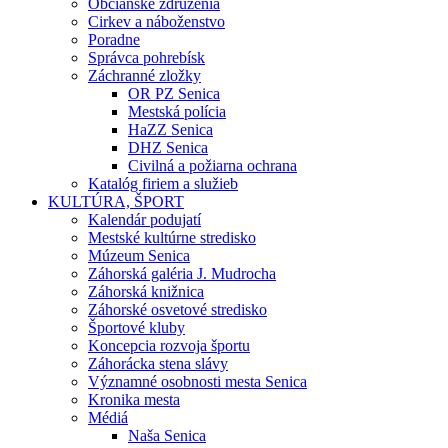
Občianske združenia
Cirkev a náboženstvo
Poradne
Správca pohrebísk
Záchranné zložky
OR PZ Senica
Mestská polícia
HaZZ Senica
DHZ Senica
Civilná a požiarna ochrana
Katalóg firiem a služieb
KULTÚRA, ŠPORT
Kalendár podujatí
Mestské kultúrne stredisko
Múzeum Senica
Záhorská galéria J. Mudrocha
Záhorská knižnica
Záhorské osvetové stredisko
Športové kluby
Koncepcia rozvoja športu
Záhorácka stena slávy
Významné osobnosti mesta Senica
Kronika mesta
Médiá
Naša Senica