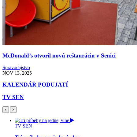
McDonald’s otvoril novú reštauráciu v Senici
Spravodajstvo
NOV 13, 2025
KALENDÁR PODUJATÍ
TV SEN
TV SEN