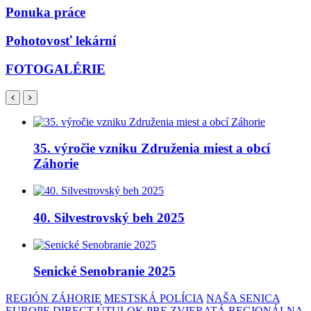
Ponuka práce
Pohotovosť lekární
FOTOGALÉRIE
35. výročie vzniku Združenia miest a obcí
Záhorie
40. Silvestrovský beh 2025
Senické Senobranie 2025
REGIÓN ZÁHORIE
MESTSKÁ POLÍCIA
NAŠA SENICA
EUROPE DIRECT
ÚTULOK PRE ZVIERATÁ
REGIONÁLNA