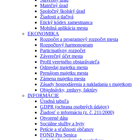
Matričný úrad
Spoločný školský úrad
Žiadosti a tlačivá
Etický kódex zamestnanca
Mobilná aplikácia mesta
EKONOMIKA
Rozpočet a programový rozpočet mesta
Rozpočtový harmonogram
Participatívny rozpočet
Záverečný účet mesta
Profil verejného obstarávateľa
Odpredaj majetku mesta
Prenájom majetku mesta
Zámena majetku mesta
Zásady hospodárenia a nakladania s majetkom
Objednávky, zmluvy, faktúry
INFORMÁCIE
Úradná tabuľa
GDPR (ochrana osobných údajov)
Žiadosť o informáciu (z. č. 211/2000)
Otvorené dáta
Sociálne služby a byty
Petície a sťažnosti občanov
FOND Pro Senica