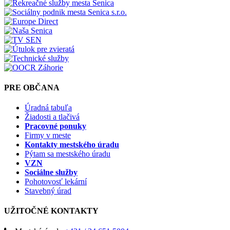
PRE OBČANA
Úradná tabuľa
Žiadosti a tlačivá
Pracovné ponuky
Firmy v meste
Kontakty mestského úradu
Pýtam sa mestského úradu
VZN
Sociálne služby
Pohotovosť lekární
Stavebný úrad
UŽITOČNÉ KONTAKTY