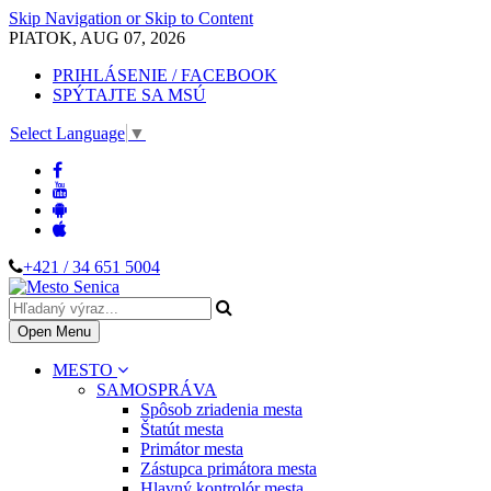
Skip Navigation or Skip to Content
PIATOK, AUG 07, 2026
PRIHLÁSENIE / FACEBOOK
SPÝTAJTE SA MSÚ
Select Language
▼
+421 / 34 651 5004
Open Menu
MESTO
SAMOSPRÁVA
Spôsob zriadenia mesta
Štatút mesta
Primátor mesta
Zástupca primátora mesta
Hlavný kontrolór mesta