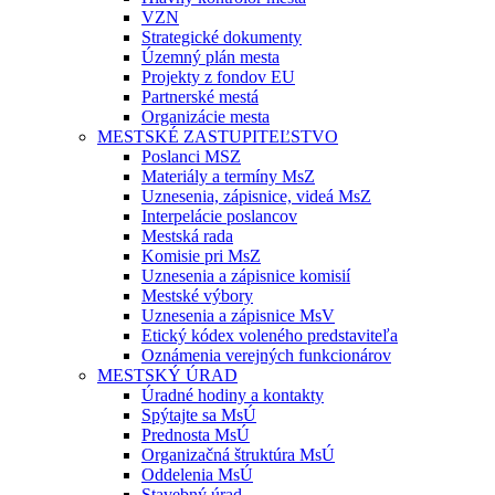
VZN
Strategické dokumenty
Územný plán mesta
Projekty z fondov EU
Partnerské mestá
Organizácie mesta
MESTSKÉ ZASTUPITEĽSTVO
Poslanci MSZ
Materiály a termíny MsZ
Uznesenia, zápisnice, videá MsZ
Interpelácie poslancov
Mestská rada
Komisie pri MsZ
Uznesenia a zápisnice komisií
Mestské výbory
Uznesenia a zápisnice MsV
Etický kódex voleného predstaviteľa
Oznámenia verejných funkcionárov
MESTSKÝ ÚRAD
Úradné hodiny a kontakty
Spýtajte sa MsÚ
Prednosta MsÚ
Organizačná štruktúra MsÚ
Oddelenia MsÚ
Stavebný úrad