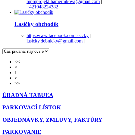
mpmprojekt.hamernikova@gmail.com
|
+421948224382
Lasičky obchodík
https:www.facebook.comlasicky
|
lasicky.debnicky@gmail.com
|
<<
<
1
>
>>
ÚRADNÁ TABUĽA
PARKOVACÍ LÍSTOK
OBJEDNÁVKY, ZMLUVY, FAKTÚRY
PARKOVANIE