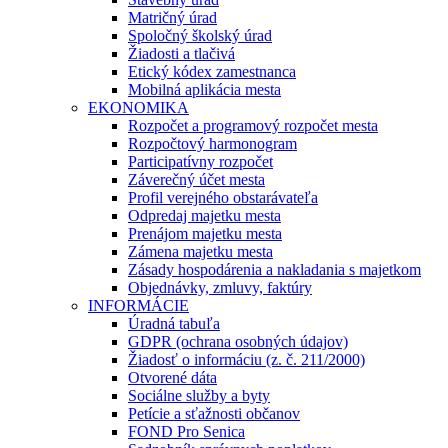
Matričný úrad
Spoločný školský úrad
Žiadosti a tlačivá
Etický kódex zamestnanca
Mobilná aplikácia mesta
EKONOMIKA
Rozpočet a programový rozpočet mesta
Rozpočtový harmonogram
Participatívny rozpočet
Záverečný účet mesta
Profil verejného obstarávateľa
Odpredaj majetku mesta
Prenájom majetku mesta
Zámena majetku mesta
Zásady hospodárenia a nakladania s majetkom
Objednávky, zmluvy, faktúry
INFORMÁCIE
Úradná tabuľa
GDPR (ochrana osobných údajov)
Žiadosť o informáciu (z. č. 211/2000)
Otvorené dáta
Sociálne služby a byty
Petície a sťažnosti občanov
FOND Pro Senica