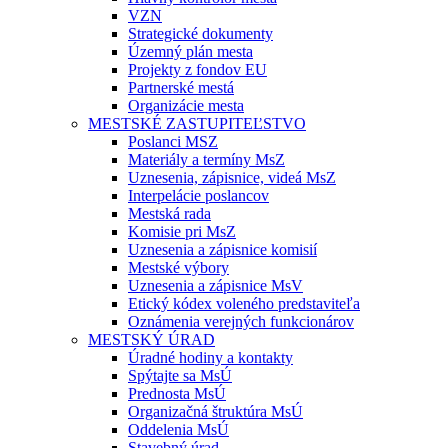
VZN
Strategické dokumenty
Územný plán mesta
Projekty z fondov EU
Partnerské mestá
Organizácie mesta
MESTSKÉ ZASTUPITEĽSTVO
Poslanci MSZ
Materiály a termíny MsZ
Uznesenia, zápisnice, videá MsZ
Interpelácie poslancov
Mestská rada
Komisie pri MsZ
Uznesenia a zápisnice komisií
Mestské výbory
Uznesenia a zápisnice MsV
Etický kódex voleného predstaviteľa
Oznámenia verejných funkcionárov
MESTSKÝ ÚRAD
Úradné hodiny a kontakty
Spýtajte sa MsÚ
Prednosta MsÚ
Organizačná štruktúra MsÚ
Oddelenia MsÚ
Stavebný úrad