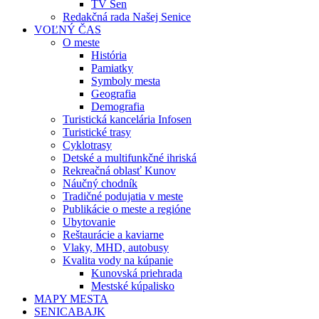
TV Sen
Redakčná rada Našej Senice
VOĽNÝ ČAS
O meste
História
Pamiatky
Symboly mesta
Geografia
Demografia
Turistická kancelária Infosen
Turistické trasy
Cyklotrasy
Detské a multifunkčné ihriská
Rekreačná oblasť Kunov
Náučný chodník
Tradičné podujatia v meste
Publikácie o meste a regióne
Ubytovanie
Reštaurácie a kaviarne
Vlaky, MHD, autobusy
Kvalita vody na kúpanie
Kunovská priehrada
Mestské kúpalisko
MAPY MESTA
SENICABAJK