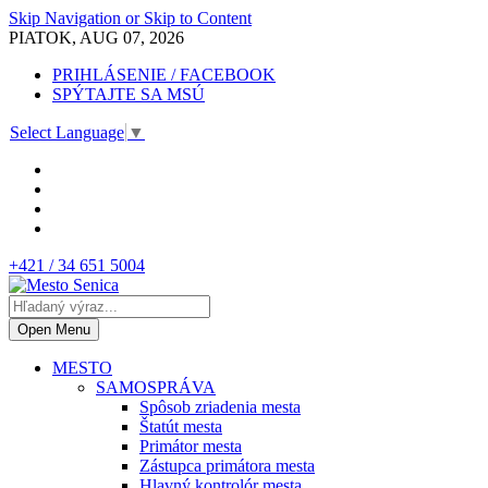
Skip Navigation or Skip to Content
PIATOK, AUG 07, 2026
PRIHLÁSENIE / FACEBOOK
SPÝTAJTE SA MSÚ
Select Language
▼
+421 / 34 651 5004
Open Menu
MESTO
SAMOSPRÁVA
Spôsob zriadenia mesta
Štatút mesta
Primátor mesta
Zástupca primátora mesta
Hlavný kontrolór mesta