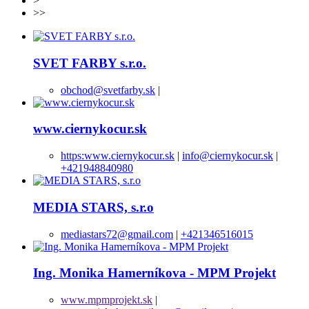
>
>>
SVET FARBY s.r.o.
obchod@svetfarby.sk
|
www.ciernykocur.sk
https:www.ciernykocur.sk
|
info@ciernykocur.sk
|
+421948840980
MEDIA STARS, s.r.o
mediastars72@gmail.com
|
+421346516015
Ing. Monika Hamerníkova - MPM Projekt
www.mpmprojekt.sk
|