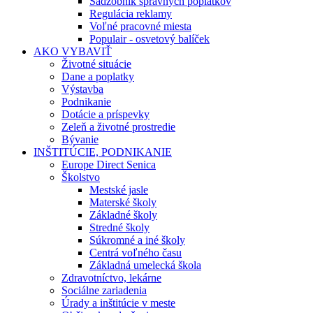
Sadzobník správnych poplatkov
Regulácia reklamy
Voľné pracovné miesta
Populair - osvetový balíček
AKO VYBAVIŤ
Životné situácie
Dane a poplatky
Výstavba
Podnikanie
Dotácie a príspevky
Zeleň a životné prostredie
Bývanie
INŠTITÚCIE, PODNIKANIE
Europe Direct Senica
Školstvo
Mestské jasle
Materské školy
Základné školy
Stredné školy
Súkromné a iné školy
Centrá voľného času
Základná umelecká škola
Zdravotníctvo, lekárne
Sociálne zariadenia
Úrady a inštitúcie v meste