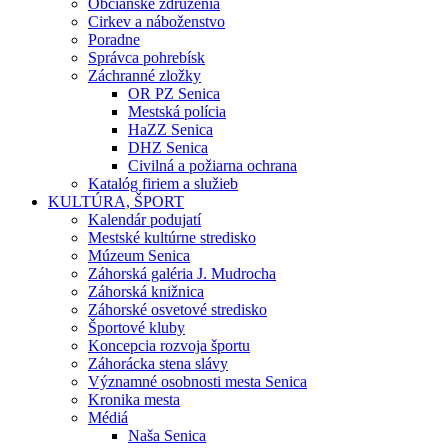
Občianske združenia
Cirkev a náboženstvo
Poradne
Správca pohrebísk
Záchranné zložky
OR PZ Senica
Mestská polícia
HaZZ Senica
DHZ Senica
Civilná a požiarna ochrana
Katalóg firiem a služieb
KULTÚRA, ŠPORT
Kalendár podujatí
Mestské kultúrne stredisko
Múzeum Senica
Záhorská galéria J. Mudrocha
Záhorská knižnica
Záhorské osvetové stredisko
Športové kluby
Koncepcia rozvoja športu
Záhorácka stena slávy
Významné osobnosti mesta Senica
Kronika mesta
Médiá
Naša Senica