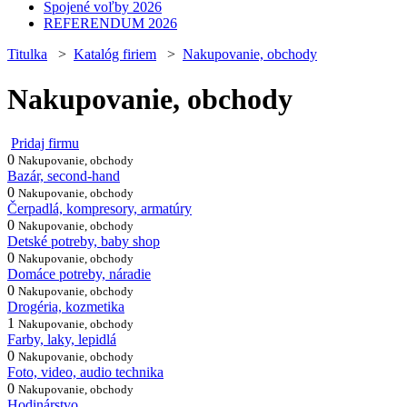
Spojené voľby 2026
REFERENDUM 2026
Titulka
>
Katalóg firiem
>
Nakupovanie, obchody
Nakupovanie, obchody
Pridaj firmu
0
Nakupovanie, obchody
Bazár, second-hand
0
Nakupovanie, obchody
Čerpadlá, kompresory, armatúry
0
Nakupovanie, obchody
Detské potreby, baby shop
0
Nakupovanie, obchody
Domáce potreby, náradie
0
Nakupovanie, obchody
Drogéria, kozmetika
1
Nakupovanie, obchody
Farby, laky, lepidlá
0
Nakupovanie, obchody
Foto, video, audio technika
0
Nakupovanie, obchody
Hodinárstvo