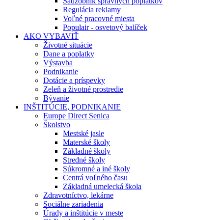
Sadzobník správnych poplatkov
Regulácia reklamy
Voľné pracovné miesta
Populair - osvetový balíček
AKO VYBAVIŤ
Životné situácie
Dane a poplatky
Výstavba
Podnikanie
Dotácie a príspevky
Zeleň a životné prostredie
Bývanie
INŠTITÚCIE, PODNIKANIE
Europe Direct Senica
Školstvo
Mestské jasle
Materské školy
Základné školy
Stredné školy
Súkromné a iné školy
Centrá voľného času
Základná umelecká škola
Zdravotníctvo, lekárne
Sociálne zariadenia
Úrady a inštitúcie v meste