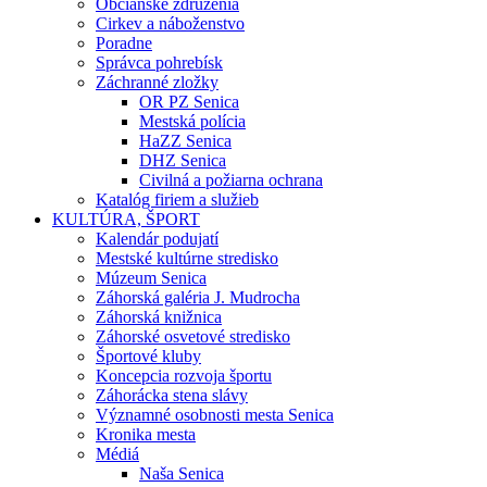
Občianske združenia
Cirkev a náboženstvo
Poradne
Správca pohrebísk
Záchranné zložky
OR PZ Senica
Mestská polícia
HaZZ Senica
DHZ Senica
Civilná a požiarna ochrana
Katalóg firiem a služieb
KULTÚRA, ŠPORT
Kalendár podujatí
Mestské kultúrne stredisko
Múzeum Senica
Záhorská galéria J. Mudrocha
Záhorská knižnica
Záhorské osvetové stredisko
Športové kluby
Koncepcia rozvoja športu
Záhorácka stena slávy
Významné osobnosti mesta Senica
Kronika mesta
Médiá
Naša Senica