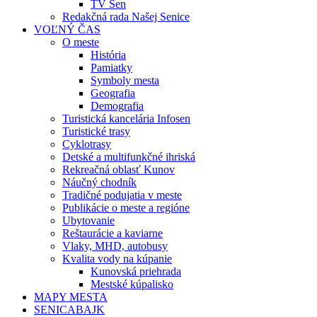
TV Sen
Redakčná rada Našej Senice
VOĽNÝ ČAS
O meste
História
Pamiatky
Symboly mesta
Geografia
Demografia
Turistická kancelária Infosen
Turistické trasy
Cyklotrasy
Detské a multifunkčné ihriská
Rekreačná oblasť Kunov
Náučný chodník
Tradičné podujatia v meste
Publikácie o meste a regióne
Ubytovanie
Reštaurácie a kaviarne
Vlaky, MHD, autobusy
Kvalita vody na kúpanie
Kunovská priehrada
Mestské kúpalisko
MAPY MESTA
SENICABAJK