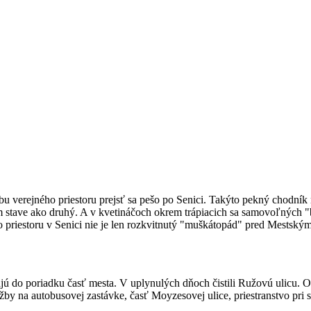
verejného priestoru prejsť sa pešo po Senici. Takýto pekný chodník 
m stave ako druhý. A v kvetináčoch okrem trápiacich sa samovoľných "bo
o priestoru v Senici nie je len rozkvitnutý "muškátopád" pred Mestský
jú do poriadku časť mesta. V uplynulých dňoch čistili Ružovú ulicu. O
ažby na autobusovej zastávke, časť Moyzesovej ulice, priestranstvo pri