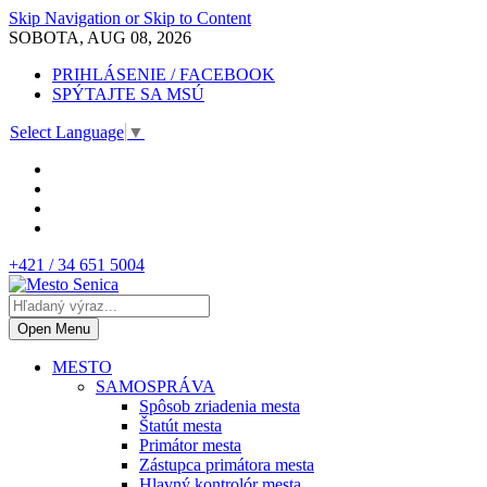
Skip Navigation or Skip to Content
SOBOTA, AUG 08, 2026
PRIHLÁSENIE / FACEBOOK
SPÝTAJTE SA MSÚ
Select Language
▼
+421 / 34 651 5004
Open Menu
MESTO
SAMOSPRÁVA
Spôsob zriadenia mesta
Štatút mesta
Primátor mesta
Zástupca primátora mesta
Hlavný kontrolór mesta