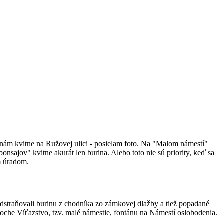
nám kvitne na Ružovej ulici - posielam foto. Na "Malom námestí"
nsajov" kvitne akurát len burina. Alebo toto nie sú priority, keď sa
m úradom.
dstraňovali burinu z chodníka zo zámkovej dlažby a tiež popadané
 soche Víťazstvo, tzv. malé námestie, fontánu na Námestí oslobodenia.