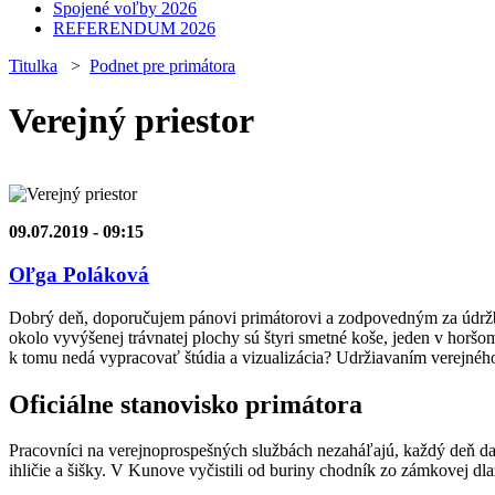
Spojené voľby 2026
REFERENDUM 2026
Titulka
>
Podnet pre primátora
Verejný priestor
09.07.2019 - 09:15
Oľga Poláková
Dobrý deň, doporučujem pánovi primátorovi a zodpovedným za údržbu 
okolo vyvýšenej trávnatej plochy sú štyri smetné koše, jeden v horšo
k tomu nedá vypracovať štúdia a vizualizácia? Udržiavaním verejnéh
Oficiálne stanovisko primátora
Pracovníci na verejnoprospešných službách nezaháľajú, každý deň da
ihličie a šišky. V Kunove vyčistili od buriny chodník zo zámkovej dl