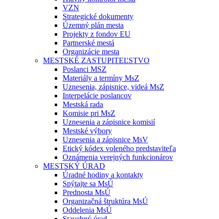
VZN
Strategické dokumenty
Územný plán mesta
Projekty z fondov EU
Partnerské mestá
Organizácie mesta
MESTSKÉ ZASTUPITEĽSTVO
Poslanci MSZ
Materiály a termíny MsZ
Uznesenia, zápisnice, videá MsZ
Interpelácie poslancov
Mestská rada
Komisie pri MsZ
Uznesenia a zápisnice komisií
Mestské výbory
Uznesenia a zápisnice MsV
Etický kódex voleného predstaviteľa
Oznámenia verejných funkcionárov
MESTSKÝ ÚRAD
Úradné hodiny a kontakty
Spýtajte sa MsÚ
Prednosta MsÚ
Organizačná štruktúra MsÚ
Oddelenia MsÚ
Stavebný úrad