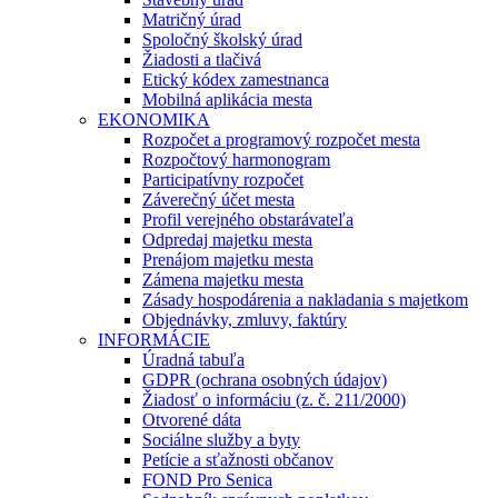
Matričný úrad
Spoločný školský úrad
Žiadosti a tlačivá
Etický kódex zamestnanca
Mobilná aplikácia mesta
EKONOMIKA
Rozpočet a programový rozpočet mesta
Rozpočtový harmonogram
Participatívny rozpočet
Záverečný účet mesta
Profil verejného obstarávateľa
Odpredaj majetku mesta
Prenájom majetku mesta
Zámena majetku mesta
Zásady hospodárenia a nakladania s majetkom
Objednávky, zmluvy, faktúry
INFORMÁCIE
Úradná tabuľa
GDPR (ochrana osobných údajov)
Žiadosť o informáciu (z. č. 211/2000)
Otvorené dáta
Sociálne služby a byty
Petície a sťažnosti občanov
FOND Pro Senica