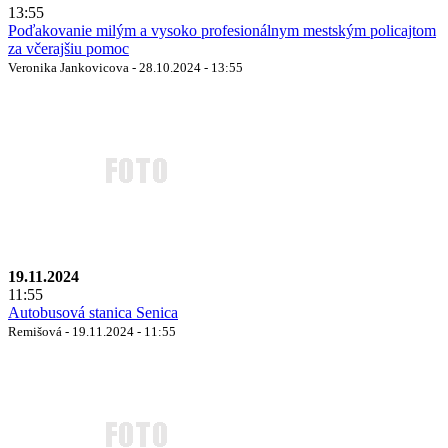
13:55
Poďakovanie milým a vysoko profesionálnym mestským policajtom
za včerajšiu pomoc
Veronika Jankovicova - 28.10.2024 - 13:55
19.11.2024
11:55
Autobusová stanica Senica
Remišová - 19.11.2024 - 11:55