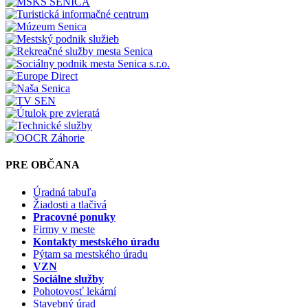
PRE OBČANA
Úradná tabuľa
Žiadosti a tlačivá
Pracovné ponuky
Firmy v meste
Kontakty mestského úradu
Pýtam sa mestského úradu
VZN
Sociálne služby
Pohotovosť lekární
Stavebný úrad