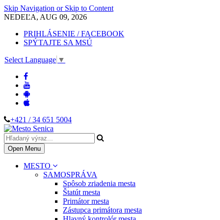
Skip Navigation or Skip to Content
NEDEĽA, AUG 09, 2026
PRIHLÁSENIE / FACEBOOK
SPÝTAJTE SA MSÚ
Select Language
▼
+421 / 34 651 5004
Open Menu
MESTO
SAMOSPRÁVA
Spôsob zriadenia mesta
Štatút mesta
Primátor mesta
Zástupca primátora mesta
Hlavný kontrolór mesta