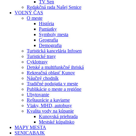
TV Sen
Redakčná rada Našej Senice
VOĽNÝ ČAS
O meste
História
Pamiatky
Symboly mesta
Geografia
Demografia
Turistická kancelária Infosen
Turistické trasy
Cyklotrasy
Detské a multifunkčné ihriská
Rekreačná oblasť Kunov
Náučný chodník
Tradičné podujatia v meste
Publikácie o meste a regióne
Ubytovanie
Reštaurácie a kaviarne
Vlaky, MHD, autobusy
Kvalita vody na kúpanie
Kunovská priehrada
Mestské kúpalisko
MAPY MESTA
SENICABAJK