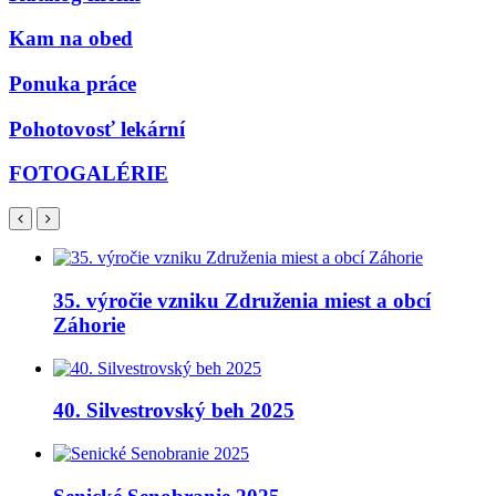
Kam na obed
Ponuka práce
Pohotovosť lekární
FOTOGALÉRIE
35. výročie vzniku Združenia miest a obcí
Záhorie
40. Silvestrovský beh 2025