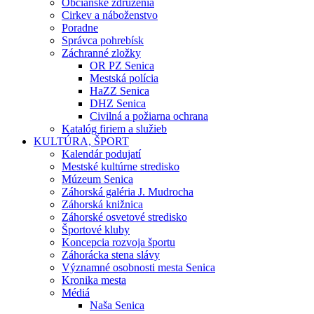
Občianske združenia
Cirkev a náboženstvo
Poradne
Správca pohrebísk
Záchranné zložky
OR PZ Senica
Mestská polícia
HaZZ Senica
DHZ Senica
Civilná a požiarna ochrana
Katalóg firiem a služieb
KULTÚRA, ŠPORT
Kalendár podujatí
Mestské kultúrne stredisko
Múzeum Senica
Záhorská galéria J. Mudrocha
Záhorská knižnica
Záhorské osvetové stredisko
Športové kluby
Koncepcia rozvoja športu
Záhorácka stena slávy
Významné osobnosti mesta Senica
Kronika mesta
Médiá
Naša Senica