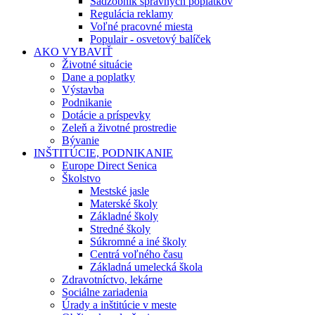
Sadzobník správnych poplatkov
Regulácia reklamy
Voľné pracovné miesta
Populair - osvetový balíček
AKO VYBAVIŤ
Životné situácie
Dane a poplatky
Výstavba
Podnikanie
Dotácie a príspevky
Zeleň a životné prostredie
Bývanie
INŠTITÚCIE, PODNIKANIE
Europe Direct Senica
Školstvo
Mestské jasle
Materské školy
Základné školy
Stredné školy
Súkromné a iné školy
Centrá voľného času
Základná umelecká škola
Zdravotníctvo, lekárne
Sociálne zariadenia
Úrady a inštitúcie v meste