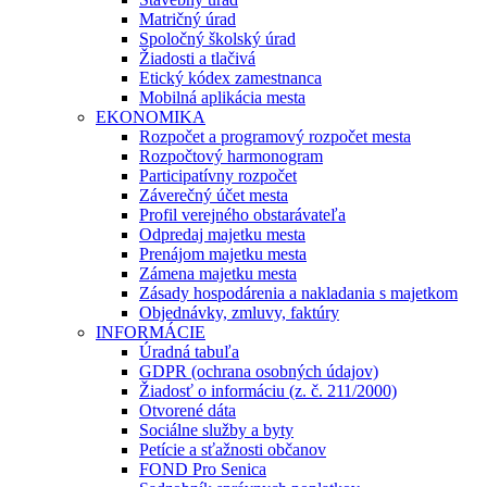
Matričný úrad
Spoločný školský úrad
Žiadosti a tlačivá
Etický kódex zamestnanca
Mobilná aplikácia mesta
EKONOMIKA
Rozpočet a programový rozpočet mesta
Rozpočtový harmonogram
Participatívny rozpočet
Záverečný účet mesta
Profil verejného obstarávateľa
Odpredaj majetku mesta
Prenájom majetku mesta
Zámena majetku mesta
Zásady hospodárenia a nakladania s majetkom
Objednávky, zmluvy, faktúry
INFORMÁCIE
Úradná tabuľa
GDPR (ochrana osobných údajov)
Žiadosť o informáciu (z. č. 211/2000)
Otvorené dáta
Sociálne služby a byty
Petície a sťažnosti občanov
FOND Pro Senica