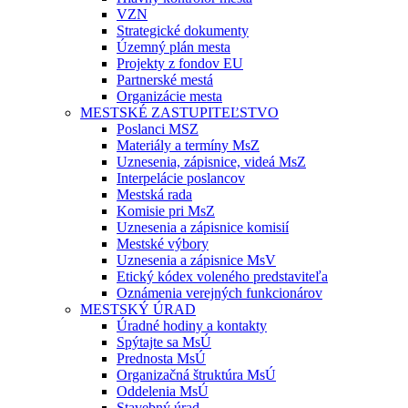
VZN
Strategické dokumenty
Územný plán mesta
Projekty z fondov EU
Partnerské mestá
Organizácie mesta
MESTSKÉ ZASTUPITEĽSTVO
Poslanci MSZ
Materiály a termíny MsZ
Uznesenia, zápisnice, videá MsZ
Interpelácie poslancov
Mestská rada
Komisie pri MsZ
Uznesenia a zápisnice komisií
Mestské výbory
Uznesenia a zápisnice MsV
Etický kódex voleného predstaviteľa
Oznámenia verejných funkcionárov
MESTSKÝ ÚRAD
Úradné hodiny a kontakty
Spýtajte sa MsÚ
Prednosta MsÚ
Organizačná štruktúra MsÚ
Oddelenia MsÚ
Stavebný úrad