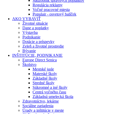
Sadzobník správnych poplatkov
Regulácia reklamy
Voľné pracovné miesta
Populair - osvetový balíček
AKO VYBAVIŤ
Životné situácie
Dane a poplatky
Výstavba
Podnikanie
Dotácie a príspevky
Zeleň a životné prostredie
Bývanie
INŠTITÚCIE, PODNIKANIE
Europe Direct Senica
Školstvo
Mestské jasle
Materské školy
Základné školy
Stredné školy
Súkromné a iné školy
Centrá voľného času
Základná umelecká škola
Zdravotníctvo, lekárne
Sociálne zariadenia
Úrady a inštitúcie v meste