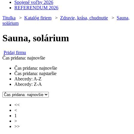
Spojené voľby 2026
REFERENDUM 2026
Titulka
>
Katalóg firiem
>
Zdravie, krása, chudnutie
>
Sauna,
solárium
Sauna, solárium
Pridaj firmu
Čas pridana: najnovšie
Čas pridana: najnovšie
Čas pridana: najstaršie
Abecedy: A-Z
Abecedy: Z-A
<<
<
1
>
>>