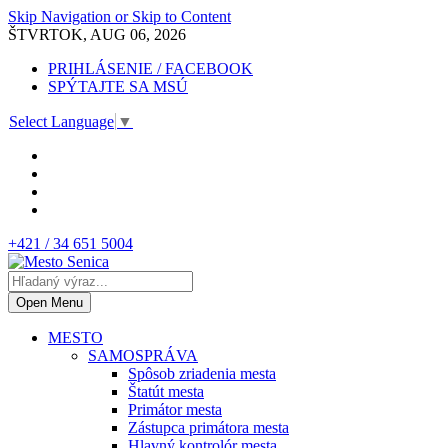
Skip Navigation or Skip to Content
ŠTVRTOK, AUG 06, 2026
PRIHLÁSENIE / FACEBOOK
SPÝTAJTE SA MSÚ
Select Language
▼
+421 / 34 651 5004
Open Menu
MESTO
SAMOSPRÁVA
Spôsob zriadenia mesta
Štatút mesta
Primátor mesta
Zástupca primátora mesta
Hlavný kontrolór mesta