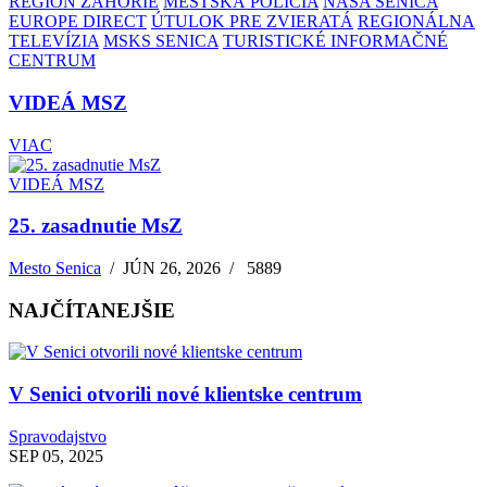
REGIÓN ZÁHORIE
MESTSKÁ POLÍCIA
NAŠA SENICA
EUROPE DIRECT
ÚTULOK PRE ZVIERATÁ
REGIONÁLNA
TELEVÍZIA
MSKS SENICA
TURISTICKÉ INFORMAČNÉ
CENTRUM
VIDEÁ MSZ
VIAC
VIDEÁ MSZ
25. zasadnutie MsZ
Mesto Senica
/
JÚN 26, 2026
/
5889
NAJČÍTANEJŠIE
V Senici otvorili nové klientske centrum
Spravodajstvo
SEP 05, 2025