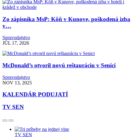
Zo zápisníka MsP: Kôň v Kunove, poškodená izba
v…
Spravodajstvo
JÚL 17, 2026
McDonald’s otvoril novú reštauráciu v Senici
Spravodajstvo
NOV 13, 2025
KALENDÁR PODUJATÍ
TV SEN
TV SEN