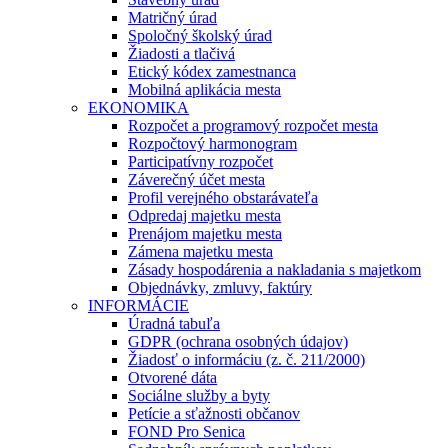
Matričný úrad
Spoločný školský úrad
Žiadosti a tlačivá
Etický kódex zamestnanca
Mobilná aplikácia mesta
EKONOMIKA
Rozpočet a programový rozpočet mesta
Rozpočtový harmonogram
Participatívny rozpočet
Záverečný účet mesta
Profil verejného obstarávateľa
Odpredaj majetku mesta
Prenájom majetku mesta
Zámena majetku mesta
Zásady hospodárenia a nakladania s majetkom
Objednávky, zmluvy, faktúry
INFORMÁCIE
Úradná tabuľa
GDPR (ochrana osobných údajov)
Žiadosť o informáciu (z. č. 211/2000)
Otvorené dáta
Sociálne služby a byty
Petície a sťažnosti občanov
FOND Pro Senica