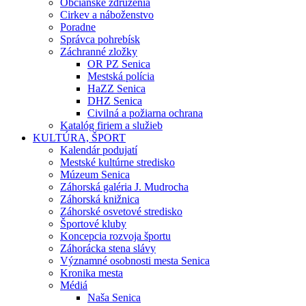
Občianske združenia
Cirkev a náboženstvo
Poradne
Správca pohrebísk
Záchranné zložky
OR PZ Senica
Mestská polícia
HaZZ Senica
DHZ Senica
Civilná a požiarna ochrana
Katalóg firiem a služieb
KULTÚRA, ŠPORT
Kalendár podujatí
Mestské kultúrne stredisko
Múzeum Senica
Záhorská galéria J. Mudrocha
Záhorská knižnica
Záhorské osvetové stredisko
Športové kluby
Koncepcia rozvoja športu
Záhorácka stena slávy
Významné osobnosti mesta Senica
Kronika mesta
Médiá
Naša Senica