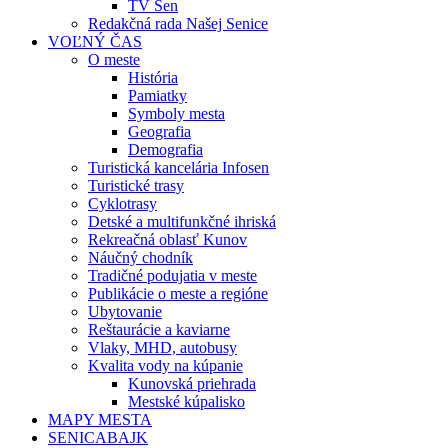
TV Sen
Redakčná rada Našej Senice
VOĽNÝ ČAS
O meste
História
Pamiatky
Symboly mesta
Geografia
Demografia
Turistická kancelária Infosen
Turistické trasy
Cyklotrasy
Detské a multifunkčné ihriská
Rekreačná oblasť Kunov
Náučný chodník
Tradičné podujatia v meste
Publikácie o meste a regióne
Ubytovanie
Reštaurácie a kaviarne
Vlaky, MHD, autobusy
Kvalita vody na kúpanie
Kunovská priehrada
Mestské kúpalisko
MAPY MESTA
SENICABAJK