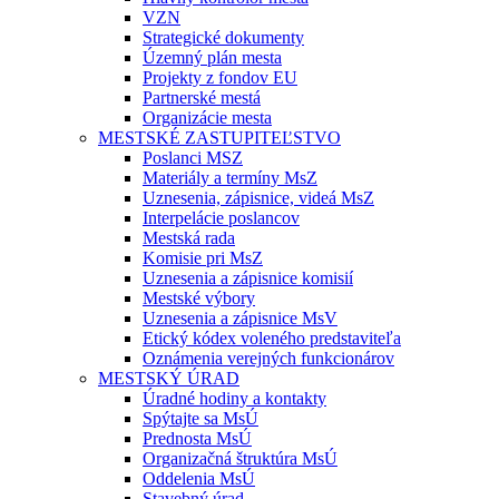
VZN
Strategické dokumenty
Územný plán mesta
Projekty z fondov EU
Partnerské mestá
Organizácie mesta
MESTSKÉ ZASTUPITEĽSTVO
Poslanci MSZ
Materiály a termíny MsZ
Uznesenia, zápisnice, videá MsZ
Interpelácie poslancov
Mestská rada
Komisie pri MsZ
Uznesenia a zápisnice komisií
Mestské výbory
Uznesenia a zápisnice MsV
Etický kódex voleného predstaviteľa
Oznámenia verejných funkcionárov
MESTSKÝ ÚRAD
Úradné hodiny a kontakty
Spýtajte sa MsÚ
Prednosta MsÚ
Organizačná štruktúra MsÚ
Oddelenia MsÚ
Stavebný úrad