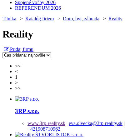
Spojené voľby 2026
REFERENDUM 2026
Titulka
>
Katalóg firiem
>
Dom, byt, záhrada
>
Reality
Reality
Pridaj firmu
<<
<
1
>
>>
3RP s.r.o.
www.3rp-reality.sk
|
eva.olvecka@3rp-reality.sk
|
+421908710962