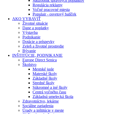
Sadzobník správnych poplatkov
Regulácia reklamy
Voľné pracovné miesta
Populair - osvetový balíček
AKO VYBAVIŤ
Životné situácie
Dane a poplatky
Výstavba
Podnikanie
Dotácie a príspevky
Zeleň a životné prostredie
Bývanie
INŠTITÚCIE, PODNIKANIE
Europe Direct Senica
Školstvo
Mestské jasle
Materské školy
Základné školy
Stredné školy
Súkromné a iné školy
Centrá voľného času
Základná umelecká škola
Zdravotníctvo, lekárne
Sociálne zariadenia
Úrady a inštitúcie v meste