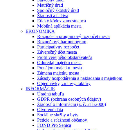
Matričný úrad
Spoločný školský úrad
Žiadosti a tlačivá
Etický kódex zamestnanca
Mobilná aplikácia mesta
EKONOMIKA
Rozpočet a programový rozpočet mesta
Rozpočtový harmonogram
Participatívny rozpočet
Záverečný účet mesta
Profil verejného obstarávateľa
Odpredaj majetku mesta
Prenájom majetku mesta
Zámena majetku mesta
Zásady hospodárenia a nakladania s majetkom
Objednávky, zmluvy, faktúry
INFORMÁCIE
Úradná tabuľa
GDPR (ochrana osobných údajov)
Žiadosť o informáciu (z. č. 211/2000)
Otvorené dáta
Sociálne služby a byty
Petície a sťažnosti občanov
FOND Pro Senica