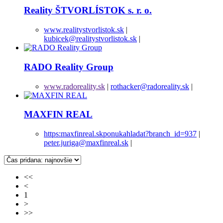
Reality ŠTVORLÍSTOK s. r. o.
www.realitystvorlistok.sk
|
kubicek@realitystvorlistok.sk
|
RADO Reality Group
www.radoreality.sk
|
rothacker@radoreality.sk
|
MAXFIN REAL
https:maxfinreal.skponukahladat?branch_id=937
|
peter.juriga@maxfinreal.sk
|
<<
<
1
>
>>