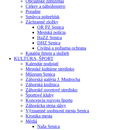
Občianske združenia
Cirkev a náboženstvo
Poradne
Správca pohrebísk
Záchranné zložky
OR PZ Senica
Mestská polícia
HaZZ Senica
DHZ Senica
Civilná a požiarna ochrana
Katalóg firiem a služieb
KULTÚRA, ŠPORT
Kalendár podujatí
Mestské kultúrne stredisko
Múzeum Senica
Záhorská galéria J. Mudrocha
Záhorská knižnica
Záhorské osvetové stredisko
Športové kluby
Koncepcia rozvoja športu
Záhorácka stena slávy
Významné osobnosti mesta Senica
Kronika mesta
Médiá
Naša Senica