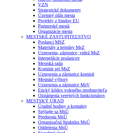
VZN
Strategické dokumenty
Územný plán mesta
Projekty z fondov EU
Partnerské mestá
Organizácie mesta
MESTSKÉ ZASTUPITEĽSTVO
Poslanci MSZ
Materiály a termíny MsZ
Uznesenia, zápisnice, videá MsZ
Interpelácie poslancov
Mestská rada
Komisie pri MsZ
Uznesenia a zápisnice komisií
Mestské výbory
Uznesenia a zápisnice MsV
Etický kódex voleného predstaviteľa
Oznámenia verejných funkcionárov
MESTSKÝ ÚRAD
Úradné hodiny a kontakty
Spýtajte sa MsÚ
Prednosta MsÚ
Organizačná štruktúra MsÚ
Oddelenia MsÚ
Stavebný úrad