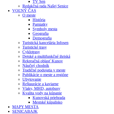
TV Sen
Redakčná rada Našej Senice
VOĽNÝ ČAS
O meste
História
Pamiatky
Symboly mesta
Geografia
Demografia
Turistická kancelária Infosen
Turistické trasy
Cyklotrasy
Detské a multifunkčné ihriská
Rekreačná oblasť Kunov
Náučný chodník
Tradičné podujatia v meste
Publikácie o meste a regióne
Ubytovanie
Reštaurácie a kaviarne
Vlaky, MHD, autobusy
Kvalita vody na kúpanie
Kunovská priehrada
Mestské kúpalisko
MAPY MESTA
SENICABAJK