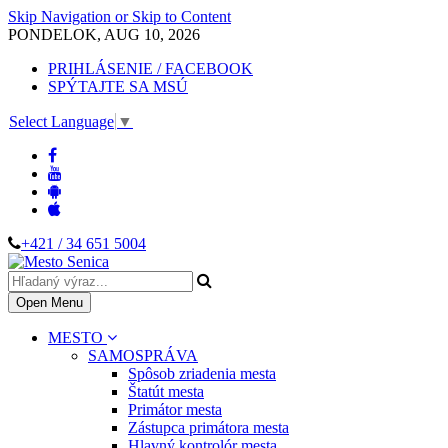
Skip Navigation or Skip to Content
PONDELOK, AUG 10, 2026
PRIHLÁSENIE / FACEBOOK
SPÝTAJTE SA MSÚ
Select Language
▼
+421 / 34 651 5004
Open Menu
MESTO
SAMOSPRÁVA
Spôsob zriadenia mesta
Štatút mesta
Primátor mesta
Zástupca primátora mesta
Hlavný kontrolór mesta