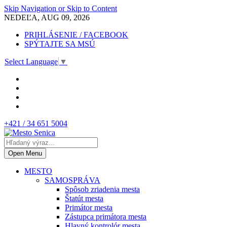
Skip Navigation or Skip to Content
NEDEĽA, AUG 09, 2026
PRIHLÁSENIE / FACEBOOK
SPÝTAJTE SA MSÚ
Select Language
▼
+421 / 34 651 5004
Open Menu
MESTO
SAMOSPRÁVA
Spôsob zriadenia mesta
Štatút mesta
Primátor mesta
Zástupca primátora mesta
Hlavný kontrolór mesta