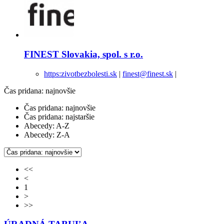
FINEST Slovakia, spol. s r.o.
https:zivotbezbolesti.sk
|
finest@finest.sk
|
Čas pridana: najnovšie
Čas pridana: najnovšie
Čas pridana: najstaršie
Abecedy: A-Z
Abecedy: Z-A
<<
<
1
>
>>