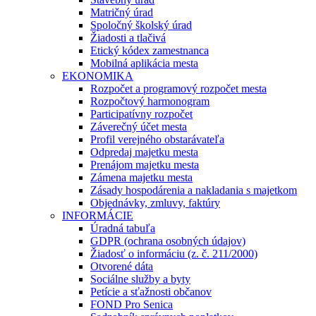
Matričný úrad
Spoločný školský úrad
Žiadosti a tlačivá
Etický kódex zamestnanca
Mobilná aplikácia mesta
EKONOMIKA
Rozpočet a programový rozpočet mesta
Rozpočtový harmonogram
Participatívny rozpočet
Záverečný účet mesta
Profil verejného obstarávateľa
Odpredaj majetku mesta
Prenájom majetku mesta
Zámena majetku mesta
Zásady hospodárenia a nakladania s majetkom
Objednávky, zmluvy, faktúry
INFORMÁCIE
Úradná tabuľa
GDPR (ochrana osobných údajov)
Žiadosť o informáciu (z. č. 211/2000)
Otvorené dáta
Sociálne služby a byty
Petície a sťažnosti občanov
FOND Pro Senica