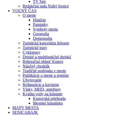
TV Sen
Redakčná rada Našej Senice
VOĽNÝ ČAS
O meste
História
Pamiatky
Symboly mesta
Geografia
Demografia
Turistická kancelária Infosen
Turistické trasy
Cyklotrasy
Detské a multifunkčné ihriská
Rekreačná oblasť Kunov
Náučný chodník
Tradičné podujatia v meste
Publikácie o meste a regióne
Ubytovanie
Reštaurácie a kaviarne
Vlaky, MHD, autobusy
Kvalita vody na kúpanie
Kunovská priehrada
Mestské kúpalisko
MAPY MESTA
SENICABAJK