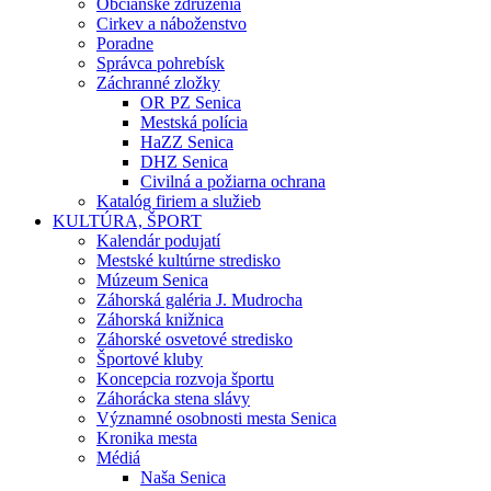
Občianske združenia
Cirkev a náboženstvo
Poradne
Správca pohrebísk
Záchranné zložky
OR PZ Senica
Mestská polícia
HaZZ Senica
DHZ Senica
Civilná a požiarna ochrana
Katalóg firiem a služieb
KULTÚRA, ŠPORT
Kalendár podujatí
Mestské kultúrne stredisko
Múzeum Senica
Záhorská galéria J. Mudrocha
Záhorská knižnica
Záhorské osvetové stredisko
Športové kluby
Koncepcia rozvoja športu
Záhorácka stena slávy
Významné osobnosti mesta Senica
Kronika mesta
Médiá
Naša Senica