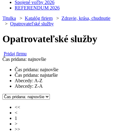
Spojené voľby 2026
REFERENDUM 2026
Titulka
>
Katalóg firiem
>
Zdravie, krása, chudnutie
>
Opatrovateľské služby
Opatrovateľské služby
Pridaj firmu
Čas pridana: najnovšie
Čas pridana: najnovšie
Čas pridana: najstaršie
Abecedy: A-Z
Abecedy: Z-A
<<
<
1
>
>>