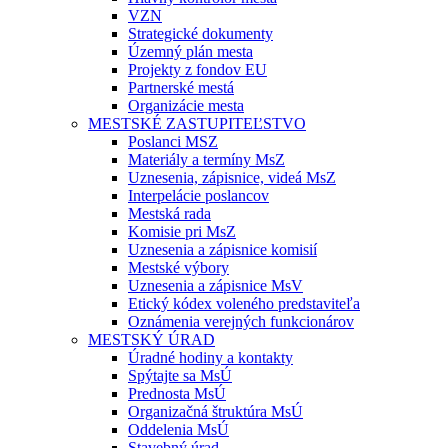
VZN
Strategické dokumenty
Územný plán mesta
Projekty z fondov EU
Partnerské mestá
Organizácie mesta
MESTSKÉ ZASTUPITEĽSTVO
Poslanci MSZ
Materiály a termíny MsZ
Uznesenia, zápisnice, videá MsZ
Interpelácie poslancov
Mestská rada
Komisie pri MsZ
Uznesenia a zápisnice komisií
Mestské výbory
Uznesenia a zápisnice MsV
Etický kódex voleného predstaviteľa
Oznámenia verejných funkcionárov
MESTSKÝ ÚRAD
Úradné hodiny a kontakty
Spýtajte sa MsÚ
Prednosta MsÚ
Organizačná štruktúra MsÚ
Oddelenia MsÚ
Stavebný úrad