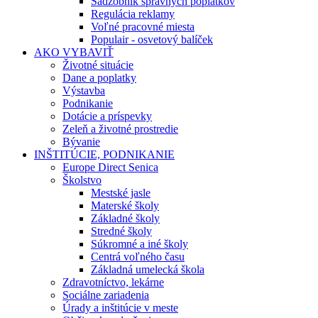
Sadzobník správnych poplatkov
Regulácia reklamy
Voľné pracovné miesta
Populair - osvetový balíček
AKO VYBAVIŤ
Životné situácie
Dane a poplatky
Výstavba
Podnikanie
Dotácie a príspevky
Zeleň a životné prostredie
Bývanie
INŠTITÚCIE, PODNIKANIE
Europe Direct Senica
Školstvo
Mestské jasle
Materské školy
Základné školy
Stredné školy
Súkromné a iné školy
Centrá voľného času
Základná umelecká škola
Zdravotníctvo, lekárne
Sociálne zariadenia
Úrady a inštitúcie v meste