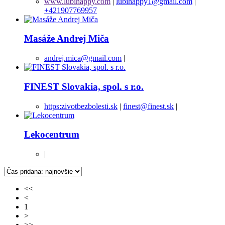
www.lubihappy.com
|
lubihappy1@gmail.com
|
+421907769957
Masáže Andrej Miča
andrej.mica@gmail.com
|
FINEST Slovakia, spol. s r.o.
https:zivotbezbolesti.sk
|
finest@finest.sk
|
Lekocentrum
|
<<
<
1
>
>>