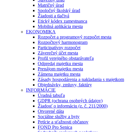
Matričný úrad
Spoločný školský úrad
Žiadosti a tlačivá
Etický kódex zamestnanca
Mobilná aplikácia mesta
EKONOMIKA
Rozpočet a programový rozpočet mesta
Rozpočtový harmonogram
Participatívny rozpočet
Záverečný účet mesta
Profil verejného obstarávateľa
Odpredaj majetku mesta
Prenájom majetku mesta
Zámena majetku mesta
Zásady hospodárenia a nakladania s majetkom
Objednávky, zmluvy, faktúry
INFORMÁCIE
Úradná tabuľa
GDPR (ochrana osobných údajov)
Žiadosť o informáciu (z. č. 211/2000)
Otvorené dáta
Sociálne služby a byty
Petície a sťažnosti občanov
FOND Pro Senica