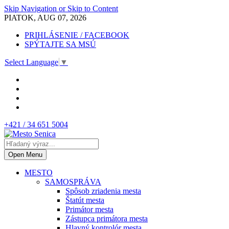
Skip Navigation or Skip to Content
PIATOK, AUG 07, 2026
PRIHLÁSENIE / FACEBOOK
SPÝTAJTE SA MSÚ
Select Language
▼
+421 / 34 651 5004
Open Menu
MESTO
SAMOSPRÁVA
Spôsob zriadenia mesta
Štatút mesta
Primátor mesta
Zástupca primátora mesta
Hlavný kontrolór mesta