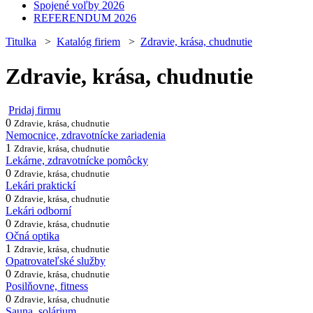
Spojené voľby 2026
REFERENDUM 2026
Titulka
>
Katalóg firiem
>
Zdravie, krása, chudnutie
Zdravie, krása, chudnutie
Pridaj firmu
0
Zdravie, krása, chudnutie
Nemocnice, zdravotnícke zariadenia
1
Zdravie, krása, chudnutie
Lekárne, zdravotnícke pomôcky
0
Zdravie, krása, chudnutie
Lekári praktickí
0
Zdravie, krása, chudnutie
Lekári odborní
0
Zdravie, krása, chudnutie
Očná optika
1
Zdravie, krása, chudnutie
Opatrovateľské služby
0
Zdravie, krása, chudnutie
Posilňovne, fitness
0
Zdravie, krása, chudnutie
Sauna, solárium