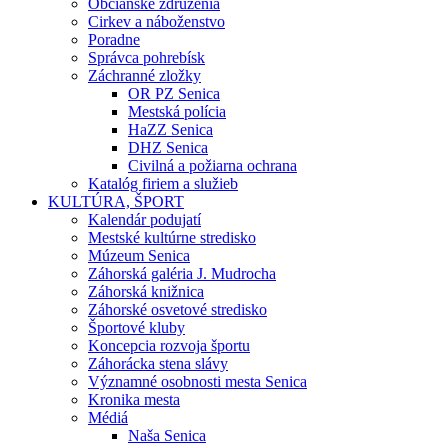
Občianske združenia
Cirkev a náboženstvo
Poradne
Správca pohrebísk
Záchranné zložky
OR PZ Senica
Mestská polícia
HaZZ Senica
DHZ Senica
Civilná a požiarna ochrana
Katalóg firiem a služieb
KULTÚRA, ŠPORT
Kalendár podujatí
Mestské kultúrne stredisko
Múzeum Senica
Záhorská galéria J. Mudrocha
Záhorská knižnica
Záhorské osvetové stredisko
Športové kluby
Koncepcia rozvoja športu
Záhorácka stena slávy
Významné osobnosti mesta Senica
Kronika mesta
Médiá
Naša Senica