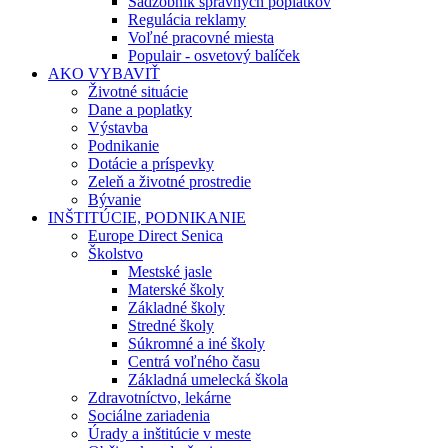
Sadzobník správnych poplatkov
Regulácia reklamy
Voľné pracovné miesta
Populair - osvetový balíček
AKO VYBAVIŤ
Životné situácie
Dane a poplatky
Výstavba
Podnikanie
Dotácie a príspevky
Zeleň a životné prostredie
Bývanie
INŠTITÚCIE, PODNIKANIE
Europe Direct Senica
Školstvo
Mestské jasle
Materské školy
Základné školy
Stredné školy
Súkromné a iné školy
Centrá voľného času
Základná umelecká škola
Zdravotníctvo, lekárne
Sociálne zariadenia
Úrady a inštitúcie v meste