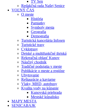
TV Sen
Redakčná rada Našej Senice
VOĽNÝ ČAS
O meste
História
Pamiatky
Symboly mesta
Geografia
Demografia
Turistická kancelária Infosen
Turistické trasy
Cyklotrasy
Detské a multifunkčné ihriská
Rekreačná oblasť Kunov
Náučný chodník
Tradičné podujatia v meste
Publikácie o meste a regióne
Ubytovanie
Reštaurácie a kaviarne
Vlaky, MHD, autobusy
Kvalita vody na kúpanie
Kunovská priehrada
Mestské kúpalisko
MAPY MESTA
SENICABAJK