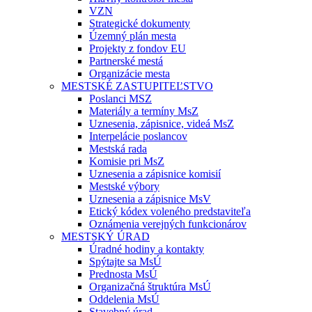
VZN
Strategické dokumenty
Územný plán mesta
Projekty z fondov EU
Partnerské mestá
Organizácie mesta
MESTSKÉ ZASTUPITEĽSTVO
Poslanci MSZ
Materiály a termíny MsZ
Uznesenia, zápisnice, videá MsZ
Interpelácie poslancov
Mestská rada
Komisie pri MsZ
Uznesenia a zápisnice komisií
Mestské výbory
Uznesenia a zápisnice MsV
Etický kódex voleného predstaviteľa
Oznámenia verejných funkcionárov
MESTSKÝ ÚRAD
Úradné hodiny a kontakty
Spýtajte sa MsÚ
Prednosta MsÚ
Organizačná štruktúra MsÚ
Oddelenia MsÚ
Stavebný úrad