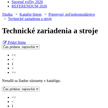
Spojené voľby 2026
REFERENDUM 2026
Titulka
>
Katalóg firiem
>
Priemysel, poľnohospodárstvo
>
Technické zariadenia a stroje
Technické zariadenia a stroje
Pridaj firmu
<<
<
1
>
>>
Nenašli sa žiadne záznamy v katalógu.
<<
<
1