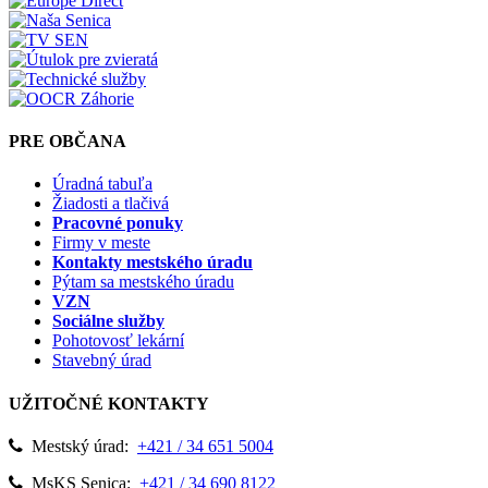
PRE OBČANA
Úradná tabuľa
Žiadosti a tlačivá
Pracovné ponuky
Firmy v meste
Kontakty mestského úradu
Pýtam sa mestského úradu
VZN
Sociálne služby
Pohotovosť lekární
Stavebný úrad
UŽITOČNÉ KONTAKTY
Mestský úrad:
+421 / 34 651 5004
MsKS Senica:
+421 / 34 690 8122