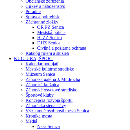
Občianske združenia
Cirkev a náboženstvo
Poradne
Správca pohrebísk
Záchranné zložky
OR PZ Senica
Mestská polícia
HaZZ Senica
DHZ Senica
Civilná a požiarna ochrana
Katalóg firiem a služieb
KULTÚRA, ŠPORT
Kalendár podujatí
Mestské kultúrne stredisko
Múzeum Senica
Záhorská galéria J. Mudrocha
Záhorská knižnica
Záhorské osvetové stredisko
Športové kluby
Koncepcia rozvoja športu
Záhorácka stena slávy
Významné osobnosti mesta Senica
Kronika mesta
Médiá
Naša Senica