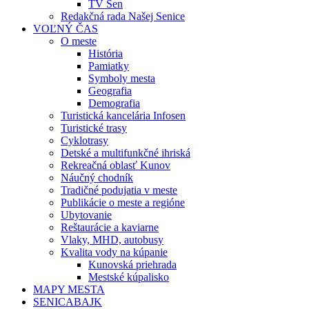
TV Sen
Redakčná rada Našej Senice
VOĽNÝ ČAS
O meste
História
Pamiatky
Symboly mesta
Geografia
Demografia
Turistická kancelária Infosen
Turistické trasy
Cyklotrasy
Detské a multifunkčné ihriská
Rekreačná oblasť Kunov
Náučný chodník
Tradičné podujatia v meste
Publikácie o meste a regióne
Ubytovanie
Reštaurácie a kaviarne
Vlaky, MHD, autobusy
Kvalita vody na kúpanie
Kunovská priehrada
Mestské kúpalisko
MAPY MESTA
SENICABAJK