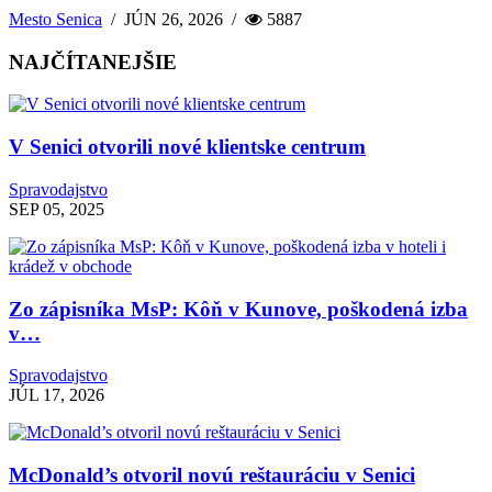
Mesto Senica
/
JÚN 26, 2026
/
5887
NAJČÍTANEJŠIE
V Senici otvorili nové klientske centrum
Spravodajstvo
SEP 05, 2025
Zo zápisníka MsP: Kôň v Kunove, poškodená izba
v…
Spravodajstvo
JÚL 17, 2026
McDonald’s otvoril novú reštauráciu v Senici