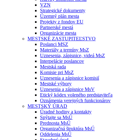
VZN
Strategické dokumenty
Územný plán mesta
Projekty z fondov EU
Partnerské mestá
Organizácie mesta
MESTSKÉ ZASTUPITEĽSTVO
Poslanci MSZ
Materiály a termíny MsZ
Uznesenia, zápisnice, videá MsZ
Interpelácie poslancov
Mestská rada
Komisie pri MsZ
Uznesenia a zápisnice komisií
Mestské výbory
Uznesenia a zápisnice MsV
Etický kódex voleného predstaviteľa
Oznámenia verejných funkcionárov
MESTSKÝ ÚRAD
Úradné hodiny a kontakty
Spýtajte sa MsÚ
Prednosta MsÚ
Organizačná štruktúra MsÚ
Oddelenia MsÚ
Stavebný úrad