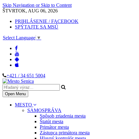
Skip Navigation or Skip to Content
ŠTVRTOK, AUG 06, 2026
PRIHLÁSENIE / FACEBOOK
SPÝTAJTE SA MSÚ
Select Language
▼
+421 / 34 651 5004
Open Menu
MESTO
SAMOSPRÁVA
Spôsob zriadenia mesta
Štatút mesta
Primátor mesta
Zástupca primátora mesta
Hlavný kontrolór mesta