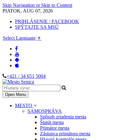
Skip Navigation or Skip to Content
PIATOK, AUG 07, 2026
PRIHLÁSENIE / FACEBOOK
SPÝTAJTE SA MSÚ
Select Language
▼
+421 / 34 651 5004
Open Menu
MESTO
SAMOSPRÁVA
Spôsob zriadenia mesta
Štatút mesta
Primátor mesta
Zástupca primátora mesta
Hlavný kontrolór mesta