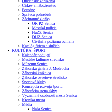
Občianske združenia
Cirkev a náboženstvo
Poradne
Správca pohrebísk
Záchranné zložky
OR PZ Senica
Mestská polícia
HaZZ Senica
DHZ Senica
Civilná a požiarna ochrana
Katalóg firiem a služieb
KULTÚRA, ŠPORT
Kalendár podujatí
Mestské kultúrne stredisko
Múzeum Senica
Záhorská galéria J. Mudrocha
Záhorská knižnica
Záhorské osvetové stredisko
Športové kluby
Koncepcia rozvoja športu
Záhorácka stena slávy
Významné osobnosti mesta Senica
Kronika mesta
Médiá
Naša Senica