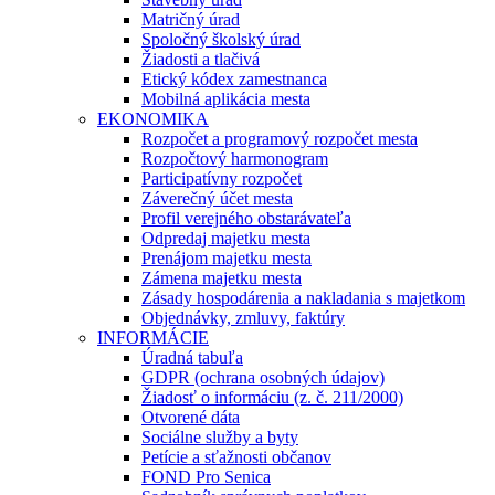
Matričný úrad
Spoločný školský úrad
Žiadosti a tlačivá
Etický kódex zamestnanca
Mobilná aplikácia mesta
EKONOMIKA
Rozpočet a programový rozpočet mesta
Rozpočtový harmonogram
Participatívny rozpočet
Záverečný účet mesta
Profil verejného obstarávateľa
Odpredaj majetku mesta
Prenájom majetku mesta
Zámena majetku mesta
Zásady hospodárenia a nakladania s majetkom
Objednávky, zmluvy, faktúry
INFORMÁCIE
Úradná tabuľa
GDPR (ochrana osobných údajov)
Žiadosť o informáciu (z. č. 211/2000)
Otvorené dáta
Sociálne služby a byty
Petície a sťažnosti občanov
FOND Pro Senica