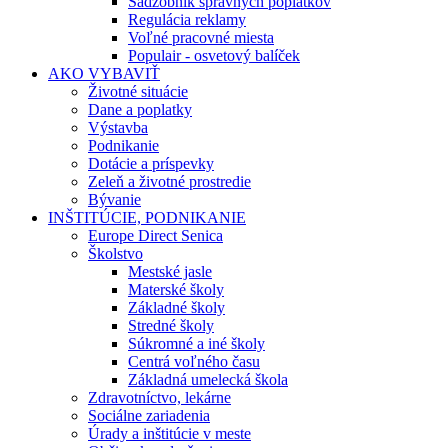
Sadzobník správnych poplatkov
Regulácia reklamy
Voľné pracovné miesta
Populair - osvetový balíček
AKO VYBAVIŤ
Životné situácie
Dane a poplatky
Výstavba
Podnikanie
Dotácie a príspevky
Zeleň a životné prostredie
Bývanie
INŠTITÚCIE, PODNIKANIE
Europe Direct Senica
Školstvo
Mestské jasle
Materské školy
Základné školy
Stredné školy
Súkromné a iné školy
Centrá voľného času
Základná umelecká škola
Zdravotníctvo, lekárne
Sociálne zariadenia
Úrady a inštitúcie v meste