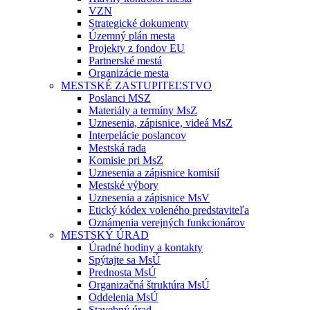
VZN
Strategické dokumenty
Územný plán mesta
Projekty z fondov EU
Partnerské mestá
Organizácie mesta
MESTSKÉ ZASTUPITEĽSTVO
Poslanci MSZ
Materiály a termíny MsZ
Uznesenia, zápisnice, videá MsZ
Interpelácie poslancov
Mestská rada
Komisie pri MsZ
Uznesenia a zápisnice komisií
Mestské výbory
Uznesenia a zápisnice MsV
Etický kódex voleného predstaviteľa
Oznámenia verejných funkcionárov
MESTSKÝ ÚRAD
Úradné hodiny a kontakty
Spýtajte sa MsÚ
Prednosta MsÚ
Organizačná štruktúra MsÚ
Oddelenia MsÚ
Stavebný úrad