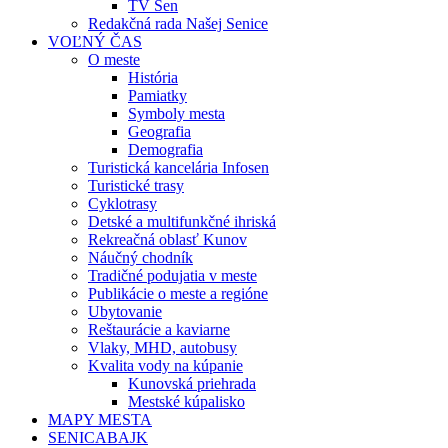
TV Sen
Redakčná rada Našej Senice
VOĽNÝ ČAS
O meste
História
Pamiatky
Symboly mesta
Geografia
Demografia
Turistická kancelária Infosen
Turistické trasy
Cyklotrasy
Detské a multifunkčné ihriská
Rekreačná oblasť Kunov
Náučný chodník
Tradičné podujatia v meste
Publikácie o meste a regióne
Ubytovanie
Reštaurácie a kaviarne
Vlaky, MHD, autobusy
Kvalita vody na kúpanie
Kunovská priehrada
Mestské kúpalisko
MAPY MESTA
SENICABAJK